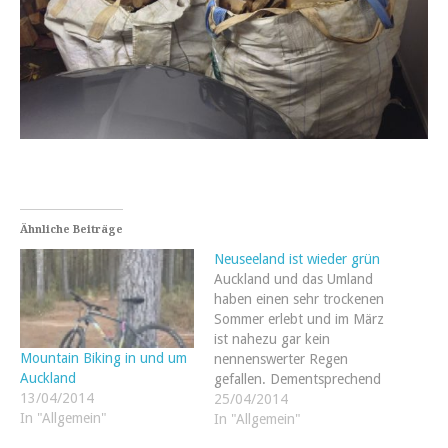
Ähnliche Beiträge
Neuseeland ist wieder grün
Auckland und das Umland
haben einen sehr trockenen
Sommer erlebt und im März
ist nahezu gar kein
Mountain Biking in und um
nennenswerter Regen
Auckland
gefallen. Dementsprechend
13/04/2014
war das Umland untypisch
25/04/2014
In "Allgemein"
braun und die lokalen
In "Allgemein"
Farmer haben natürlich