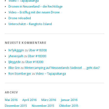
Video – Tapapakanga
Dronen in Neuseeland – die Rechtslage
Video – Erstflug mit der neuen Drone
Drone reloaded
Unterschätzt – Rangitoto Island
NEUESTE KOMMENTARE
hrfyikgggm
zu
Über #18300
yhexeojulh
zu
Über #18300
ljktyjytde
zu
Über #18300
Elke Gre
zu
Wintercamping auf Neuseelands Südinsel … geht das?
Ron Eisenberger
zu
Video – Tapapakanga
ARCHIV
Mai 2016
April 2016
März 2016
Januar 2016
Dezember 2015
November 2015
Oktober 2015