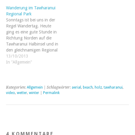
ordentlich gejammert. In
Wanderung im Tawharanui
den letzten Wochen gab es
Regional Park
dann zwei sehr ergiebige
Sonntags ist bei uns in der
Regentage (70mm!). Die
Regel Wandertag. Heute
geliebten Australier haben…
ging es eine gute Stunde in
Richtung Norden auf die
Tawharanui Halbinsel und in
den gleichnamigen Regional
Park. Um es kurz zu
13/10/2013
machen: das war bis dato
In "Allgemein"
der schönste Park und der
schönste Track, seitdem wir
hier sind. Die North und…
Kategorien:
Allgemein
| Schlagwörter:
aerial
,
beach
,
holz
,
tawharanui
,
video
,
wetter
,
winter
|
Permalink
4 KOMMENTARE