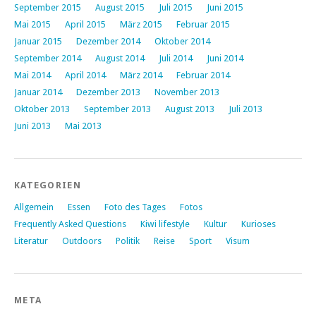
September 2015
August 2015
Juli 2015
Juni 2015
Mai 2015
April 2015
März 2015
Februar 2015
Januar 2015
Dezember 2014
Oktober 2014
September 2014
August 2014
Juli 2014
Juni 2014
Mai 2014
April 2014
März 2014
Februar 2014
Januar 2014
Dezember 2013
November 2013
Oktober 2013
September 2013
August 2013
Juli 2013
Juni 2013
Mai 2013
KATEGORIEN
Allgemein
Essen
Foto des Tages
Fotos
Frequently Asked Questions
Kiwi lifestyle
Kultur
Kurioses
Literatur
Outdoors
Politik
Reise
Sport
Visum
META