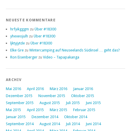
NEUESTE KOMMENTARE
hrfyikgggm
zu
Über #18300
yhexeojulh
zu
Über #18300
ljktyjytde
zu
Über #18300
Elke Gre
zu
Wintercamping auf Neuseelands Südinsel … geht das?
Ron Eisenberger
zu
Video – Tapapakanga
ARCHIV
Mai 2016
April 2016
März 2016
Januar 2016
Dezember 2015
November 2015
Oktober 2015
September 2015
August 2015
Juli 2015
Juni 2015
Mai 2015
April 2015
März 2015
Februar 2015
Januar 2015
Dezember 2014
Oktober 2014
September 2014
August 2014
Juli 2014
Juni 2014
Mai 2014
April 2014
März 2014
Februar 2014