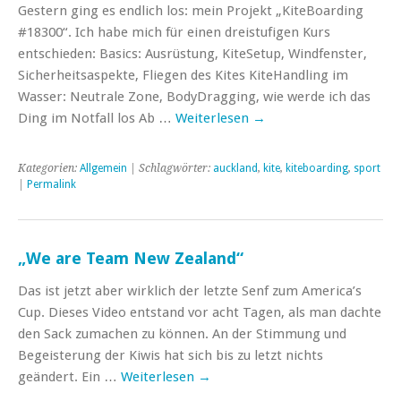
Gestern ging es endlich los: mein Projekt „KiteBoarding
#18300“. Ich habe mich für einen dreistufigen Kurs
entschieden: Basics: Ausrüstung, KiteSetup, Windfenster,
Sicherheitsaspekte, Fliegen des Kites KiteHandling im
Wasser: Neutrale Zone, BodyDragging, wie werde ich das
Ding im Notfall los Ab …
Weiterlesen
→
Kategorien:
Allgemein
| Schlagwörter:
auckland
,
kite
,
kiteboarding
,
sport
|
Permalink
„We are Team New Zealand“
Das ist jetzt aber wirklich der letzte Senf zum America’s
Cup. Dieses Video entstand vor acht Tagen, als man dachte
den Sack zumachen zu können. An der Stimmung und
Begeisterung der Kiwis hat sich bis zu letzt nichts
geändert. Ein …
Weiterlesen
→