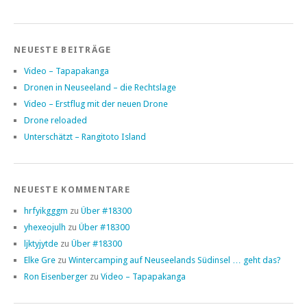
NEUESTE BEITRÄGE
Video – Tapapakanga
Dronen in Neuseeland – die Rechtslage
Video – Erstflug mit der neuen Drone
Drone reloaded
Unterschätzt – Rangitoto Island
NEUESTE KOMMENTARE
hrfyikgggm
zu
Über #18300
yhexeojulh
zu
Über #18300
ljktyjytde
zu
Über #18300
Elke Gre
zu
Wintercamping auf Neuseelands Südinsel … geht das?
Ron Eisenberger
zu
Video – Tapapakanga