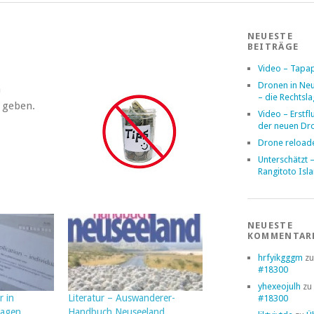
NEUESTE
BEITRÄGE
Video – Tapa
Dronen in Ne
n
– die Rechtsl
u geben.
Video – Erstfl
der neuen Dr
Drone reload
Unterschätzt 
Rangitoto Isl
NEUESTE
KOMMENTAR
hrfyikgggm
z
#18300
yhexeojulh
zu
 in
Literatur – Auswanderer-
#18300
ragen
Handbuch Neuseeland