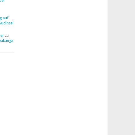
ber
g auf
Südinsel
ger
zu
pakanga