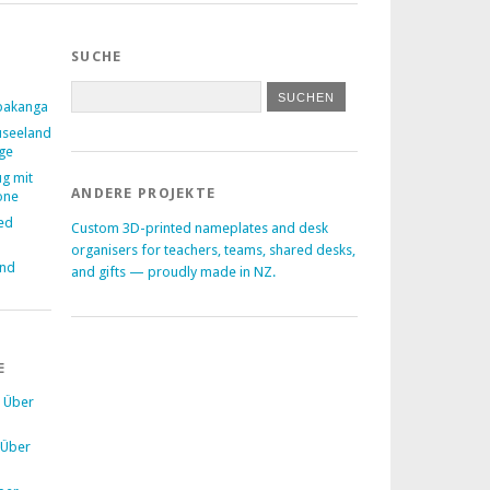
SUCHE
pakanga
useeland
age
ug mit
ANDERE PROJEKTE
one
ed
Custom 3D-printed nameplates and desk
–
organisers for teachers, teams, shared desks,
and
and gifts — proudly made in NZ.
E
u
Über
Über