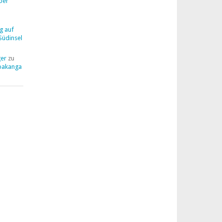
ber
g auf
Südinsel
ger
zu
pakanga