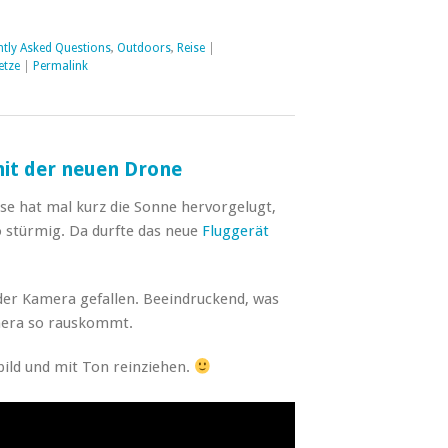
ntly Asked Questions
,
Outdoors
,
Reise
|
etze
|
Permalink
mit der neuen Drone
se hat mal kurz die Sonne hervorgelugt,
o stürmig. Da durfte das neue
Fluggerät
 der Kamera gefallen. Beeindruckend, was
mera so rauskommt.
bild und mit Ton reinziehen.