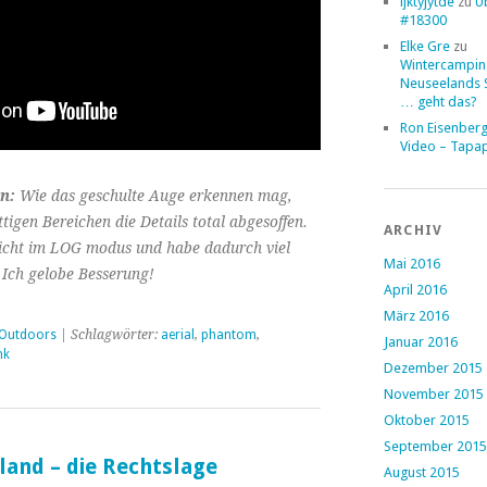
ljktyjytde
zu
Ü
#18300
Elke Gre
zu
Wintercampin
Neuseelands 
… geht das?
Ron Eisenber
Video – Tapa
n:
Wie das geschulte Auge erkennen mag,
ttigen Bereichen die Details total abgesoffen.
ARCHIV
icht im LOG modus und habe dadurch viel
Mai 2016
Ich gelobe Besserung!
April 2016
März 2016
Outdoors
| Schlagwörter:
aerial
,
phantom
,
Januar 2016
nk
Dezember 2015
November 2015
Oktober 2015
September 2015
land – die Rechtslage
August 2015