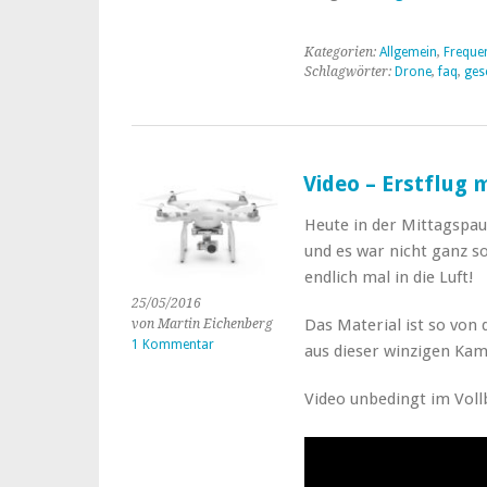
Kategorien:
Allgemein
,
Freque
Schlagwörter:
Drone
,
faq
,
ges
Video – Erstflug 
Heute in der Mittagspau
und es war nicht ganz s
endlich mal in die Luft!
25/05/2016
Das Material ist so von
von Martin Eichenberg
1 Kommentar
aus dieser winzigen Ka
Video unbedingt im Voll