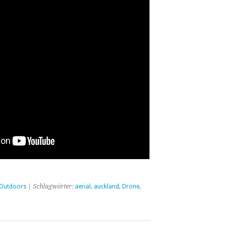
Outdoors
| Schlagwörter:
aerial
,
auckland
,
Drone
,