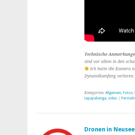
Technische Anmerkunge
sind vor allem in den scha
Ich hatte die Kamera n
Dynamikumfang verloren. 
Kategorien:
Allgemein
,
Fotos
,
tapapakanga
,
video
|
Permali
Dronen in Neusee