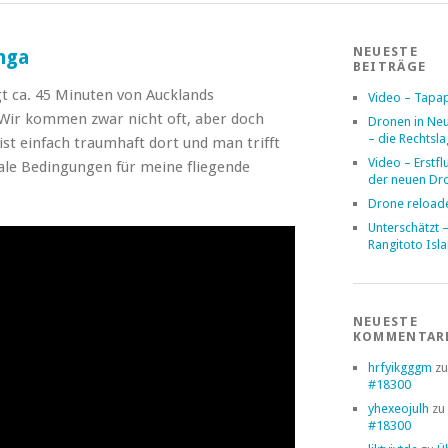
NEUESTE
nga
BEITRÄGE
t ca. 45 Minuten von Aucklands
Video – Tapa
 Wir kommen zwar nicht oft, aber doch
Dronen in Ne
– die Rechtsl
ist einfach traumhaft dort und man trifft
Video – Erstfl
eale Bedingungen für meine fliegende
der neuen Dr
Drone reload
Unterschätzt 
Rangitoto Isl
NEUESTE
KOMMENTAR
hrfyikgggm
z
#18300
yhexeojulh
zu
#18300