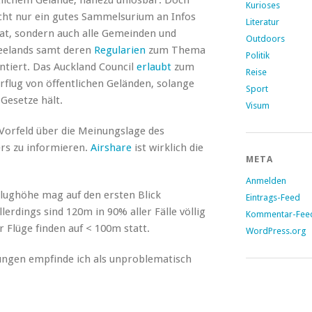
ntlichem Gelände, nahezu unlösbar. Doch
Kurioses
cht nur ein gutes Sammelsurium an Infos
Literatur
at, sondern auch alle Gemeinden und
Outdoors
seelands samt deren
Regularien
zum Thema
Politik
tiert. Das Auckland Council
erlaubt
zum
Reise
erflug von öffentlichen Geländen, solange
Sport
 Gesetze hält.
Visum
m Vorfeld über die Meinungslage des
ers zu informieren.
Airshare
ist wirklich die
META
Anmelden
lughöhe mag auf den ersten Blick
Eintrags-Feed
llerdings sind 120m in 90% aller Fälle völlig
Kommentar-Fee
 Flüge finden auf < 100m statt.
WordPress.org
ungen empfinde ich als unproblematisch