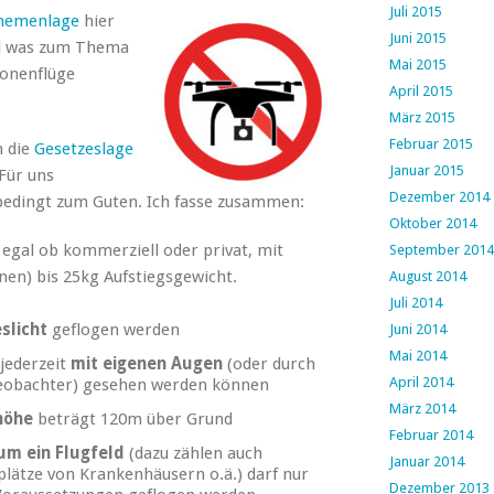
Juli 2015
hemenlage
hier
Juni 2015
al was zum Thema
Mai 2015
ronenflüge
April 2015
März 2015
Februar 2015
h die
Gesetzeslage
Januar 2015
Für uns
Dezember 2014
bedingt zum Guten. Ich fasse zusammen:
Oktober 2014
, egal ob kommerziell oder privat, mit
September 2014
en) bis 25kg Aufstiegsgewicht.
August 2014
Juli 2014
slicht
geflogen werden
Juni 2014
Mai 2014
jederzeit
mit eigenen Augen
(oder durch
April 2014
Beobachter) gesehen werden können
März 2014
höhe
beträgt 120m über Grund
Februar 2014
um ein Flugfeld
(dazu zählen auch
Januar 2014
lätze von Krankenhäusern o.ä.) darf nur
Dezember 2013