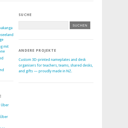
SUCHE
pakanga
useeland
age
ug mit
ANDERE PROJEKTE
one
ed
Custom 3D-printed nameplates and desk
–
organisers for teachers, teams, shared desks,
and
and gifts — proudly made in NZ.
E
u
Über
Über