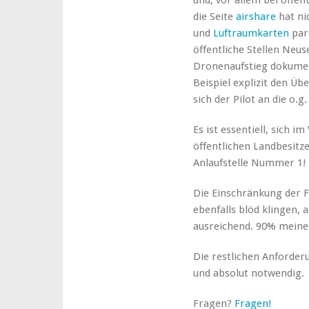
und, vor allem bei öffe
die Seite
airshare
hat ni
und
Luftraumkarten
par
öffentliche Stellen Neu
Dronenaufstieg dokumen
Beispiel explizit den Üb
sich der Pilot an die o.g.
Es ist essentiell, sich i
öffentlichen Landbesitz
Anlaufstelle Nummer 1!
Die Einschränkung der F
ebenfalls blöd klingen, a
ausreichend. 90% meiner
Die restlichen Anforder
und absolut notwendig.
Fragen?
Fragen!