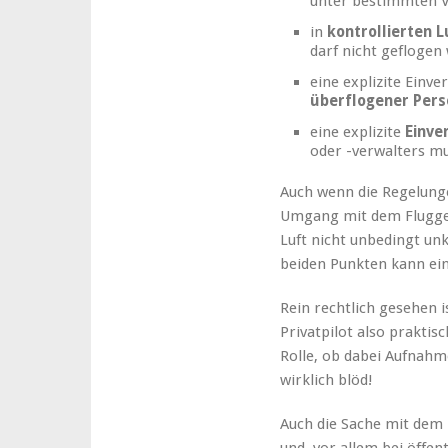
unter bestimmten 
in
kontrollierten 
darf nicht geflogen
eine explizite Einv
überflogener Per
eine explizite
Einve
oder -verwalters m
Auch wenn die Regelung
Umgang mit dem Flugger
Luft nicht unbedingt unk
beiden Punkten kann ein
Rein rechtlich gesehen i
Privatpilot also praktis
Rolle, ob dabei Aufnahm
wirklich blöd!
Auch die Sache mit dem 