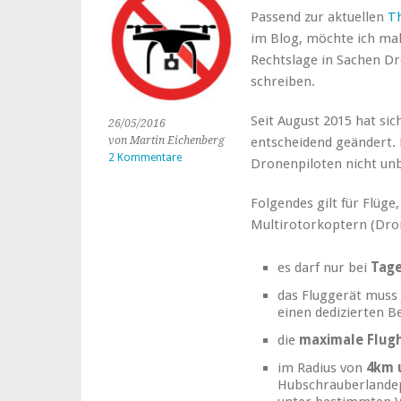
Passend zur aktuellen
T
im Blog, möchte ich m
Rechtslage in Sachen D
schreiben.
Seit August 2015 hat sic
26/05/2016
von Martin Eichenberg
entscheidend geändert. 
2 Kommentare
Dronenpiloten nicht un
Folgendes gilt für Flüge
Multirotorkoptern (Dron
es darf nur bei
Tage
das Fluggerät muss 
einen dedizierten 
die
maximale Flug
im Radius von
4km 
Hubschrauberlandep