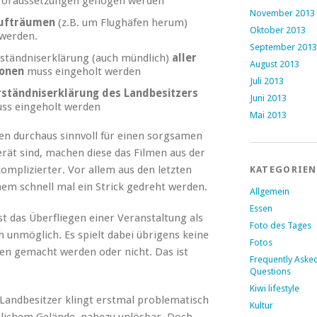
Voraussetzungen geflogen werden
November 2013
Lufträumen
(z.B. um Flughäfen herum)
Oktober 2013
 werden.
September 2013
erständniserklärung (auch mündlich)
aller
August 2013
sonen
muss eingeholt werden
Juli 2013
rständniserklärung des Landbesitzers
Juni 2013
uss eingeholt werden
Mai 2013
en durchaus sinnvoll für einen sorgsamen
ät sind, machen diese das Filmen aus der
omplizierter. Vor allem aus den letzten
KATEGORIEN
em schnell mal ein Strick gedreht werden.
Allgemein
Essen
st das Überfliegen einer Veranstaltung als
Foto des Tages
ch unmöglich. Es spielt dabei übrigens keine
Fotos
en gemacht werden oder nicht. Das ist
Frequently Aske
Questions
Kiwi lifestyle
Landbesitzer klingt erstmal problematisch
Kultur