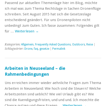
Passend zur aktuellen Themenlage hier im Blog, möchte
ich mal was zum Thema Rechtslage in Sachen Dronenflüge
schreiben. Seit August 2015 hat sich die Gesetzeslage
entscheidend geändert. Für uns Dronenpiloten nicht
unbedingt zum Guten. Ich fasse zusammen: Folgendes gilt
für …
Weiterlesen
→
Kategorien:
Allgemein
,
Frequently Asked Questions
,
Outdoors
,
Reise
|
Schlagwörter:
Drone
,
faq
,
gesetze
|
Permalink
Arbeiten in Neuseeland – die
Rahmenbedingungen
Uns erreichen immer wieder aehnliche Fragen zum Thema
Arbeiten in Neuseeland: Wie hoch sind die Steuern? Welche
Arbeitszeiten sind ueblich? Wie viel Urlaub gibt es? Wie
sind die Kuendigungsfristen, und und und. Ich moechte die
Chance nutzen und diese Fragen …
Weiterlesen
→