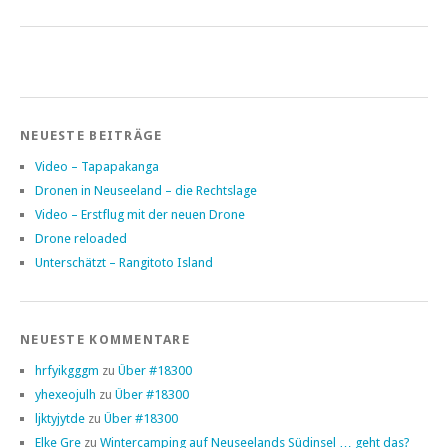
NEUESTE BEITRÄGE
Video – Tapapakanga
Dronen in Neuseeland – die Rechtslage
Video – Erstflug mit der neuen Drone
Drone reloaded
Unterschätzt – Rangitoto Island
NEUESTE KOMMENTARE
hrfyikgggm
zu
Über #18300
yhexeojulh
zu
Über #18300
ljktyjytde
zu
Über #18300
Elke Gre
zu
Wintercamping auf Neuseelands Südinsel … geht das?