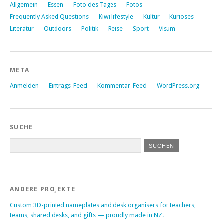
Allgemein
Essen
Foto des Tages
Fotos
Frequently Asked Questions
Kiwi lifestyle
Kultur
Kurioses
Literatur
Outdoors
Politik
Reise
Sport
Visum
META
Anmelden
Eintrags-Feed
Kommentar-Feed
WordPress.org
SUCHE
ANDERE PROJEKTE
Custom 3D-printed nameplates and desk organisers for teachers,
teams, shared desks, and gifts — proudly made in NZ.