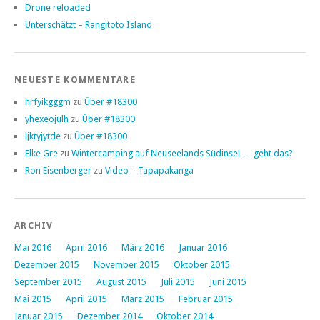
Drone reloaded
Unterschätzt – Rangitoto Island
NEUESTE KOMMENTARE
hrfyikgggm
zu
Über #18300
yhexeojulh
zu
Über #18300
ljktyjytde
zu
Über #18300
Elke Gre
zu
Wintercamping auf Neuseelands Südinsel … geht das?
Ron Eisenberger
zu
Video – Tapapakanga
ARCHIV
Mai 2016
April 2016
März 2016
Januar 2016
Dezember 2015
November 2015
Oktober 2015
September 2015
August 2015
Juli 2015
Juni 2015
Mai 2015
April 2015
März 2015
Februar 2015
Januar 2015
Dezember 2014
Oktober 2014