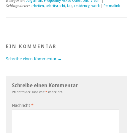
Kategorien:
Allgemein
,
Frequently Asked Questions
,
Visum
|
Schlagwörter:
arbeiten
,
arbeitsrecht
,
faq
,
residency
,
work
|
Permalink
EIN KOMMENTAR
Schreibe einen Kommentar →
Schreibe einen Kommentar
Pflichtfelder sind mit
*
markiert.
Nachricht
*