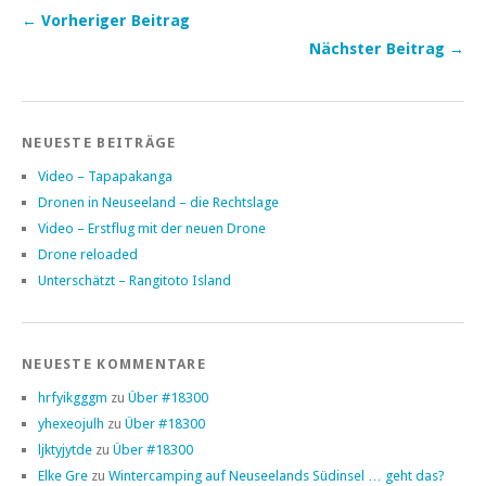
← Vorheriger Beitrag
Nächster Beitrag →
NEUESTE BEITRÄGE
Video – Tapapakanga
Dronen in Neuseeland – die Rechtslage
Video – Erstflug mit der neuen Drone
Drone reloaded
Unterschätzt – Rangitoto Island
NEUESTE KOMMENTARE
hrfyikgggm
zu
Über #18300
yhexeojulh
zu
Über #18300
ljktyjytde
zu
Über #18300
Elke Gre
zu
Wintercamping auf Neuseelands Südinsel … geht das?