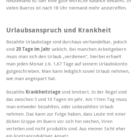
Neuseeland ist fuer eine gute WorkLife Balance bekannt. In
vielen Bueros ist nach 18 Uhr niemand mehr anzutreffen.
Urlaubsanspruch und Krankheit
Bezahlte Urlaubstage sind durchaus verhandelbar, jedoch
sind
20 Tage im Jahr
ueblich. Bei manchen Arbeitgebern
muss man sich den Urlaub „verdienen“, hierbei erhaelt
man jeden Monat z.b. 1,67 Tage auf seinem Urlaubskonto
gutgeschrieben. Man kann lediglich soviel Urlaub nehmen,
wie man angespart hat.
Bezahlte
Krankheitstage
sind limitiert. In der Regel sind
das zwischen 5 und 10 Tagen im Jahr. Am 11ten Tag muss
man entweder bezahlten, oder unbezahlten Urlaub
nehmen. Das kann zur Folge haben, dass Leute mit einer
dicken Grippe im Buero vor sich hin siechen, Viren
verteilen und nicht produktiv sind. Aus meiner Sicht eher
ein kontraproduktiver Ansatz.