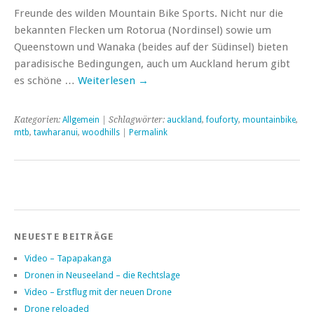
Freunde des wilden Mountain Bike Sports. Nicht nur die
bekannten Flecken um Rotorua (Nordinsel) sowie um
Queenstown und Wanaka (beides auf der Südinsel) bieten
paradisische Bedingungen, auch um Auckland herum gibt
es schöne …
Weiterlesen
→
Kategorien:
Allgemein
| Schlagwörter:
auckland
,
fouforty
,
mountainbike
,
mtb
,
tawharanui
,
woodhills
|
Permalink
NEUESTE BEITRÄGE
Video – Tapapakanga
Dronen in Neuseeland – die Rechtslage
Video – Erstflug mit der neuen Drone
Drone reloaded