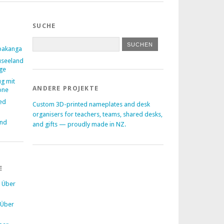
SUCHE
pakanga
useeland
age
ug mit
ANDERE PROJEKTE
one
ed
Custom 3D-printed nameplates and desk
–
organisers for teachers, teams, shared desks,
and
and gifts — proudly made in NZ.
E
u
Über
Über