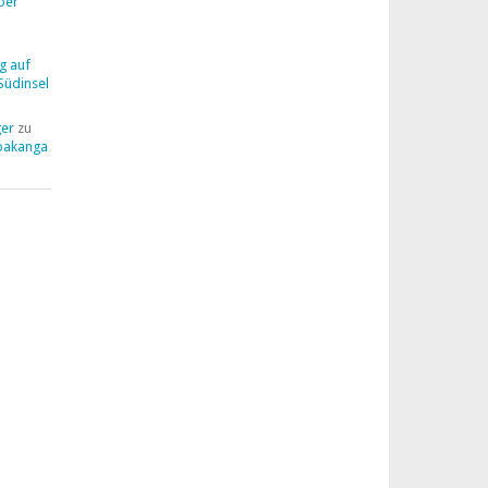
ber
g auf
Südinsel
ger
zu
pakanga