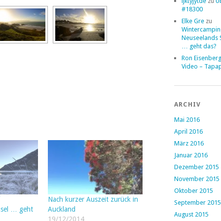
ljktyjytde
zu
Ü
#18300
Elke Gre
zu
Wintercampin
Neuseelands 
… geht das?
Ron Eisenber
Video – Tapa
ARCHIV
Mai 2016
April 2016
März 2016
Januar 2016
Dezember 2015
November 2015
Oktober 2015
Nach kurzer Auszeit zurück in
September 2015
sel … geht
Auckland
August 2015
19/12/2014