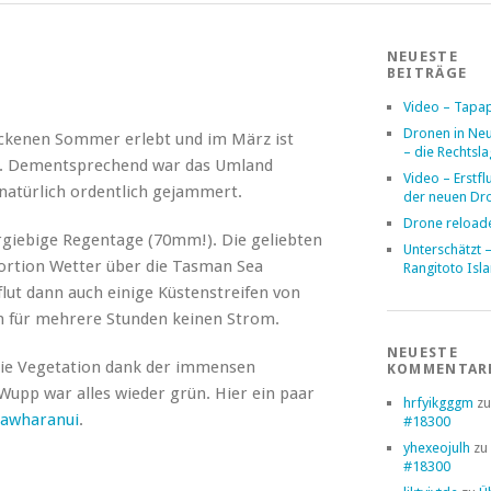
NEUESTE
BEITRÄGE
Video – Tapa
Dronen in Ne
ockenen Sommer erlebt und im März ist
– die Rechtsl
n. Dementsprechend war das Umland
Video – Erstfl
natürlich ordentlich gejammert.
der neuen Dr
Drone reload
rgiebige Regentage (70mm!). Die geliebten
Unterschätzt 
Portion Wetter über die Tasman Sea
Rangitoto Isl
lut dann auch einige Küstenstreifen von
en für mehrere Stunden keinen Strom.
NEUESTE
h die Vegetation dank der immensen
KOMMENTAR
upp war alles wieder grün. Hier ein paar
hrfyikgggm
z
awharanui
.
#18300
yhexeojulh
zu
#18300