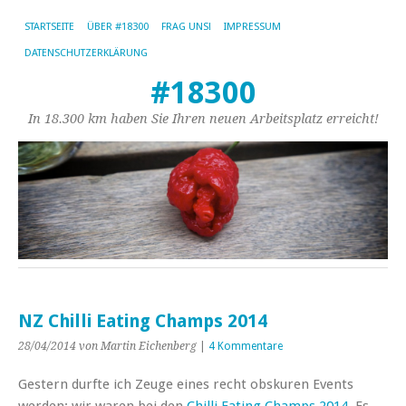
STARTSEITE
ÜBER #18300
FRAG UNS!
IMPRESSUM
DATENSCHUTZERKLÄRUNG
#18300
In 18.300 km haben Sie Ihren neuen Arbeitsplatz erreicht!
NZ Chilli Eating Champs 2014
28/04/2014
von Martin Eichenberg
|
4 Kommentare
Gestern durfte ich Zeuge eines recht obskuren Events
werden: wir waren bei den
Chilli Eating Champs 2014
. Es