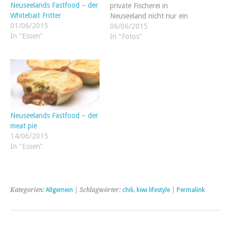
Neuseelands Fastfood – der
private Fischerei in
Whitebait Fritter
Neuseeland nicht nur ein
01/06/2015
Zeitvertreib, sondern auch
06/06/2015
In "Essen"
die Erfüllung eines
In "Fotos"
Grundbedürfnisses darstellt.
Bei 14.000 km Küstenlinie
und lizenzfreiem Angeln im
Ozean, gibt es viele Kiwis,
die für Fisch auf dem…
Neuseelands Fastfood – der
meat pie
14/06/2015
In "Essen"
Kategorien:
Allgemein
| Schlagwörter:
chili
,
kiwi lifestyle
|
Permalink