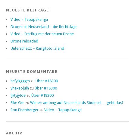
NEUESTE BEITRÄGE
Video – Tapapakanga
Dronen in Neuseeland – die Rechtslage
Video – Erstflug mit der neuen Drone
Drone reloaded
Unterschätzt – Rangitoto Island
NEUESTE KOMMENTARE
hrfyikgggm
zu
Über #18300
yhexeojulh
zu
Über #18300
ljktyjytde
zu
Über #18300
Elke Gre
zu
Wintercamping auf Neuseelands Südinsel … geht das?
Ron Eisenberger
zu
Video – Tapapakanga
ARCHIV