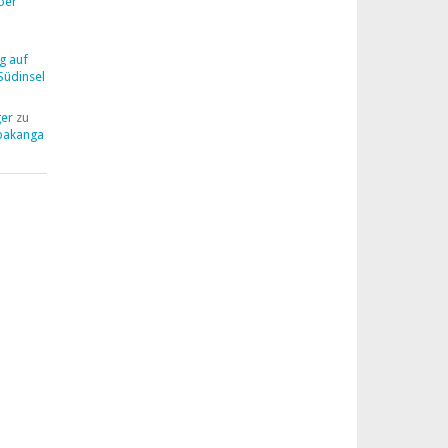
ber
g auf
Südinsel
ger
zu
pakanga