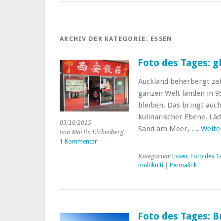
ARCHIV DER KATEGORIE:
ESSEN
Foto des Tages: 
Auckland beherbergt zah
ganzen Welt landen in 95
bleiben. Das bringt auch
kulinarischer Ebene. Läd
05/10/2015
Sand am Meer, …
Weite
von Martin Eichenberg
1 Kommentar
Kategorien:
Essen
,
Foto des T
multikulti
|
Permalink
Foto des Tages: B