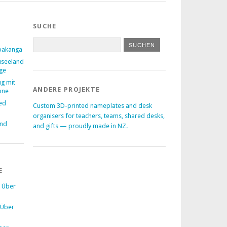
SUCHE
pakanga
useeland
age
ug mit
ANDERE PROJEKTE
one
ed
Custom 3D-printed nameplates and desk
–
organisers for teachers, teams, shared desks,
and
and gifts — proudly made in NZ.
E
u
Über
Über