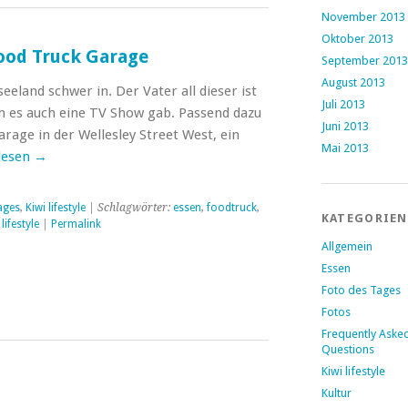
November 2013
Oktober 2013
Food Truck Garage
September 2013
August 2013
eeland schwer in. Der Vater all dieser ist
Juli 2013
m es auch eine TV Show gab. Passend dazu
Juni 2013
arage in der Wellesley Street West, ein
Mai 2013
lesen
→
ages
,
Kiwi lifestyle
| Schlagwörter:
essen
,
foodtruck
,
KATEGORIEN
 lifestyle
|
Permalink
Allgemein
Essen
Foto des Tages
Fotos
Frequently Aske
Questions
Kiwi lifestyle
Kultur