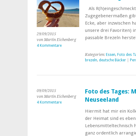
Als R(h)eingeschmeckte
Zugegebenermaßen gibts
Ecke, aber inzwischen h
unsere drei Favoriten) i
29/09/2015
passable Brezeln herste
von Martin Eichenberg
4 Kommentare
Kategorien:
Essen
,
Foto des T
brezeln
,
deutsche Bäcker
|
Per
Foto des Tages: M
09/09/2015
von Martin Eichenberg
Neuseeland
4 Kommentare
Hiermit hat mir ein Kol
der Heimat sind es eben
Lebensmitteltechnisch h
ganz ordentlich arrangie