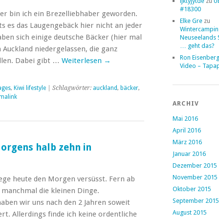
ljktyjytde
zu
Ü
#18300
r bin ich ein Brezelliebhaber geworden.
Elke Gre
zu
 es das Laugengebäck hier nicht an jeder
Wintercampin
aben sich einige deutsche Bäcker (hier mal
Neuseelands 
… geht das?
n Auckland niedergelassen, die ganz
Ron Eisenber
llen. Dabei gibt …
Weiterlesen
→
Video – Tapa
ages
,
Kiwi lifestyle
| Schlagwörter:
auckland
,
bäcker
,
malink
ARCHIV
Mai 2016
April 2016
März 2016
orgens halb zehn in
Januar 2016
Dezember 2015
November 2015
lege heute den Morgen versüsst. Fern ab
Oktober 2015
 manchmal die kleinen Dinge.
September 2015
aben wir uns nach den 2 Jahren soweit
August 2015
rt. Allerdings finde ich keine ordentliche