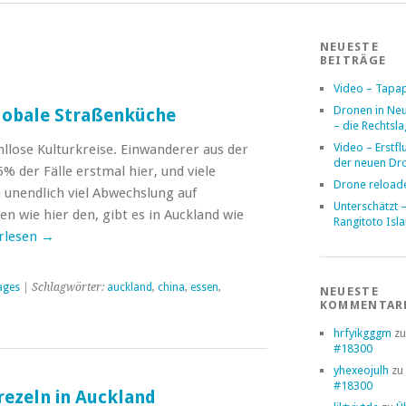
NEUESTE
BEITRÄGE
Video – Tapa
Dronen in Ne
globale Straßenküche
– die Rechtsl
Video – Erstfl
llose Kulturkreise. Einwanderer aus der
der neuen Dr
% der Fälle erstmal hier, und viele
Drone reload
 unendlich viel Abwechslung auf
Unterschätzt 
en wie hier den, gibt es in Auckland wie
Rangitoto Isl
rlesen
→
ages
| Schlagwörter:
auckland
,
china
,
essen
,
NEUESTE
KOMMENTAR
hrfyikgggm
z
#18300
yhexeojulh
zu
#18300
rezeln in Auckland