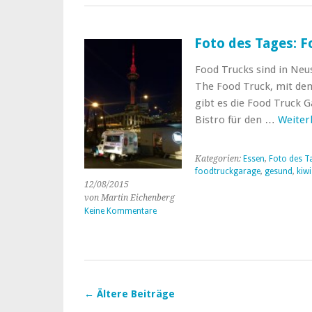
Foto des Tages: 
Food Trucks sind in Neus
The Food Truck, mit de
gibt es die Food Truck G
Bistro für den …
Weiter
Kategorien:
Essen
,
Foto des T
foodtruckgarage
,
gesund
,
kiwi
12/08/2015
von Martin Eichenberg
Keine Kommentare
←
Ältere Beiträge