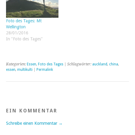
Foto des Tages: Mt
Wellington
28/01/2016
In "Foto des Tages"
Kategorien:
Essen
,
Foto des Tages
| Schlagwörter:
auckland
,
china
,
essen
,
multikulti
|
Permalink
EIN KOMMENTAR
Schreibe einen Kommentar →