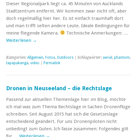
Dieser Regionalpark liegt ca. 45 Minuten von Aucklands
Stadtzentrum entfernt. Wir kommen zwar nicht oft, aber
doch regelmäßig hier her. Es ist einfach traumhaft dort
und man trifft selten andere Leute. Ideale Bedingungen für
meine fliegende Kamera.
Technische Anmerkungen: …
Weiterlesen
→
Kategorien:
Allgemein
,
Fotos
,
Outdoors
| Schlagwörter:
aerial
,
phantom
,
tapapakanga
,
video
|
Permalink
Dronen in Neuseeland – die Rechtslage
Passend zur aktuellen Themenlage hier im Blog, möchte
ich mal was zum Thema Rechtslage in Sachen Dronenflüge
schreiben. Seit August 2015 hat sich die Gesetzeslage
entscheidend geändert. Für uns Dronenpiloten nicht
unbedingt zum Guten. Ich fasse zusammen: Folgendes gilt
für …
Weiterlesen
→