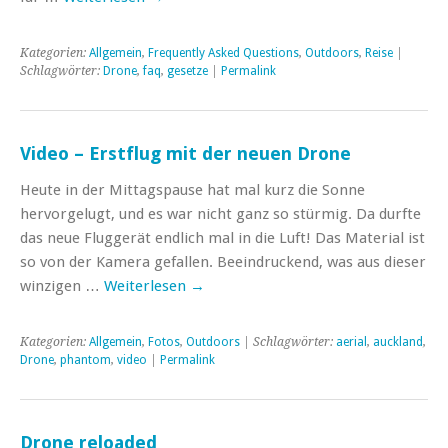
Kategorien:
Allgemein
,
Frequently Asked Questions
,
Outdoors
,
Reise
|
Schlagwörter:
Drone
,
faq
,
gesetze
|
Permalink
Video – Erstflug mit der neuen Drone
Heute in der Mittagspause hat mal kurz die Sonne
hervorgelugt, und es war nicht ganz so stürmig. Da durfte
das neue Fluggerät endlich mal in die Luft! Das Material ist
so von der Kamera gefallen. Beeindruckend, was aus dieser
winzigen …
Weiterlesen
→
Kategorien:
Allgemein
,
Fotos
,
Outdoors
| Schlagwörter:
aerial
,
auckland
,
Drone
,
phantom
,
video
|
Permalink
Drone reloaded