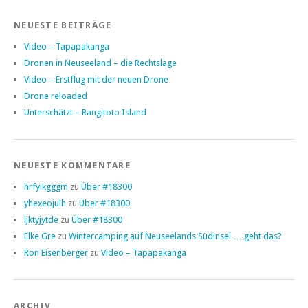
NEUESTE BEITRÄGE
Video – Tapapakanga
Dronen in Neuseeland – die Rechtslage
Video – Erstflug mit der neuen Drone
Drone reloaded
Unterschätzt – Rangitoto Island
NEUESTE KOMMENTARE
hrfyikgggm
zu
Über #18300
yhexeojulh
zu
Über #18300
ljktyjytde
zu
Über #18300
Elke Gre
zu
Wintercamping auf Neuseelands Südinsel … geht das?
Ron Eisenberger
zu
Video – Tapapakanga
ARCHIV