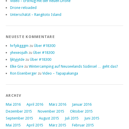
Video – Erstflug mit der neuen Drone
Drone reloaded
Unterschätzt – Rangitoto Island
NEUESTE KOMMENTARE
hrfyikgggm
zu
Über #18300
yhexeojulh
zu
Über #18300
ljktyjytde
zu
Über #18300
Elke Gre
zu
Wintercamping auf Neuseelands Südinsel … geht das?
Ron Eisenberger
zu
Video – Tapapakanga
ARCHIV
Mai 2016
April 2016
März 2016
Januar 2016
Dezember 2015
November 2015
Oktober 2015
September 2015
August 2015
Juli 2015
Juni 2015
Mai 2015
April 2015
März 2015
Februar 2015