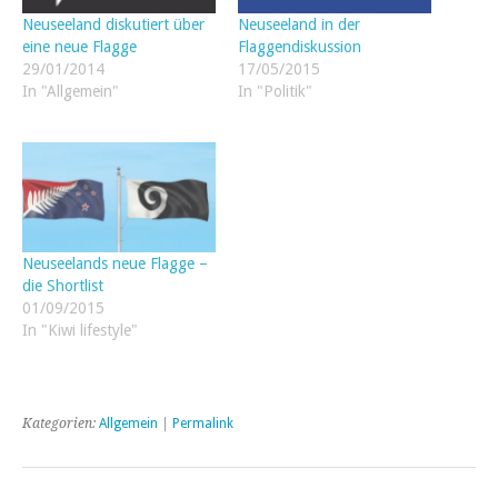
Neuseeland in der
Neuseeland diskutiert über
Flaggendiskussion
eine neue Flagge
17/05/2015
29/01/2014
In "Politik"
In "Allgemein"
Neuseelands neue Flagge –
die Shortlist
01/09/2015
In "Kiwi lifestyle"
Kategorien:
Allgemein
|
Permalink