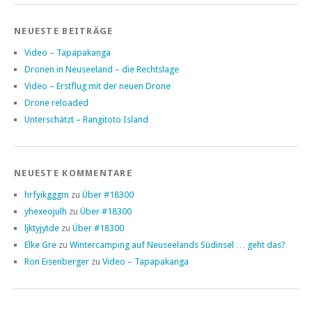
NEUESTE BEITRÄGE
Video – Tapapakanga
Dronen in Neuseeland – die Rechtslage
Video – Erstflug mit der neuen Drone
Drone reloaded
Unterschätzt – Rangitoto Island
NEUESTE KOMMENTARE
hrfyikgggm
zu
Über #18300
yhexeojulh
zu
Über #18300
ljktyjytde
zu
Über #18300
Elke Gre
zu
Wintercamping auf Neuseelands Südinsel … geht das?
Ron Eisenberger
zu
Video – Tapapakanga