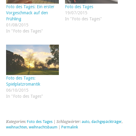
Foto des Tages: Ein erster
Foto des Tages
Vorgeschmack auf den
19/07/2015
Frühling
In "Foto des Tages"
01/08/2015
In "Foto des Tages"
Foto des Tages:
Spielplatzromantik
06/10/2015
In "Foto des Tages"
Kategorien:
Foto des Tages
| Schlagwörter:
auto
,
dachgepäckträger
,
weihnachten
,
weihnachtsbaum
|
Permalink