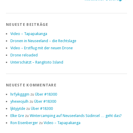
NEUESTE BEITRÄGE
Video – Tapapakanga
Dronen in Neuseeland – die Rechtslage
Video – Erstflug mit der neuen Drone
Drone reloaded
Unterschätzt – Rangitoto Island
NEUESTE KOMMENTARE
hrfyikgggm
zu
Über #18300
yhexeojulh
zu
Über #18300
ljktyjytde
zu
Über #18300
Elke Gre
zu
Wintercamping auf Neuseelands Südinsel … geht das?
Ron Eisenberger
zu
Video – Tapapakanga