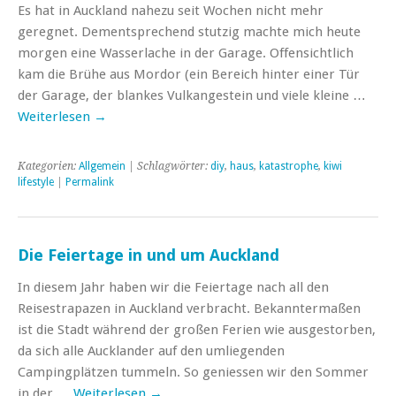
Es hat in Auckland nahezu seit Wochen nicht mehr
geregnet. Dementsprechend stutzig machte mich heute
morgen eine Wasserlache in der Garage. Offensichtlich
kam die Brühe aus Mordor (ein Bereich hinter einer Tür
der Garage, der blankes Vulkangestein und viele kleine …
Weiterlesen
→
Kategorien:
Allgemein
| Schlagwörter:
diy
,
haus
,
katastrophe
,
kiwi
lifestyle
|
Permalink
Die Feiertage in und um Auckland
In diesem Jahr haben wir die Feiertage nach all den
Reisestrapazen in Auckland verbracht. Bekanntermaßen
ist die Stadt während der großen Ferien wie ausgestorben,
da sich alle Aucklander auf den umliegenden
Campingplätzen tummeln. So geniessen wir den Sommer
in der …
Weiterlesen
→