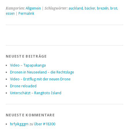
Kategorien:
Allgemein
| Schlagwörter:
auckland
,
bäcker
,
brezeln
,
brot
,
essen
|
Permalink
NEUESTE BEITRÄGE
Video – Tapapakanga
Dronen in Neuseeland – die Rechtslage
Video – Erstflug mit der neuen Drone
Drone reloaded
Unterschätzt – Rangitoto Island
NEUESTE KOMMENTARE
hrfyikgggm
zu
Über #18300