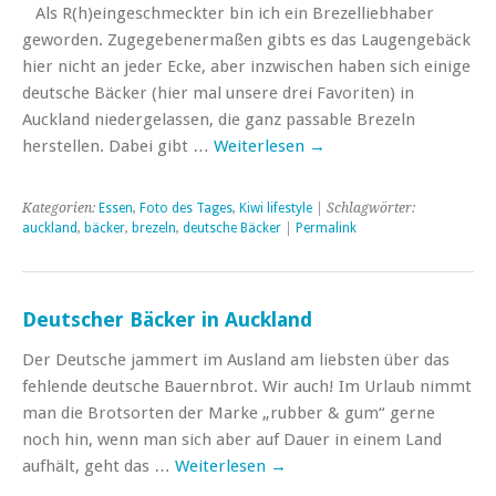
Als R(h)eingeschmeckter bin ich ein Brezelliebhaber
geworden. Zugegebenermaßen gibts es das Laugengebäck
hier nicht an jeder Ecke, aber inzwischen haben sich einige
deutsche Bäcker (hier mal unsere drei Favoriten) in
Auckland niedergelassen, die ganz passable Brezeln
herstellen. Dabei gibt …
Weiterlesen
→
Kategorien:
Essen
,
Foto des Tages
,
Kiwi lifestyle
| Schlagwörter:
auckland
,
bäcker
,
brezeln
,
deutsche Bäcker
|
Permalink
Deutscher Bäcker in Auckland
Der Deutsche jammert im Ausland am liebsten über das
fehlende deutsche Bauernbrot. Wir auch! Im Urlaub nimmt
man die Brotsorten der Marke „rubber & gum“ gerne
noch hin, wenn man sich aber auf Dauer in einem Land
aufhält, geht das …
Weiterlesen
→