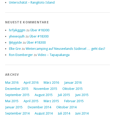
Unterschätzt – Rangitoto Island
NEUESTE KOMMENTARE
hrfyikgggm
zu
Über #18300
yhexeojulh
zu
Über #18300
ljktyjytde
zu
Über #18300
Elke Gre
zu
Wintercamping auf Neuseelands Südinsel … geht das?
Ron Eisenberger
zu
Video – Tapapakanga
ARCHIV
Mai 2016
April 2016
März 2016
Januar 2016
Dezember 2015
November 2015
Oktober 2015
September 2015
August 2015
Juli 2015
Juni 2015
Mai 2015
April 2015
März 2015
Februar 2015
Januar 2015
Dezember 2014
Oktober 2014
September 2014
August 2014
Juli 2014
Juni 2014