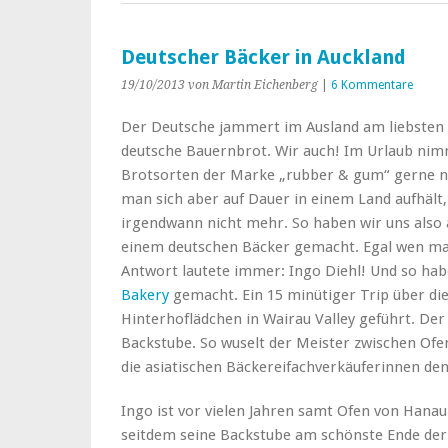
Deutscher Bäcker in Auckland
19/10/2013
von Martin Eichenberg
|
6 Kommentare
Der Deutsche jammert im Ausland am liebsten 
deutsche Bauernbrot. Wir auch! Im Urlaub ni
Brotsorten der Marke „rubber & gum“ gerne n
man sich aber auf Dauer in einem Land aufhält,
irgendwann nicht mehr. So haben wir uns also 
einem deutschen Bäcker gemacht. Egal wen man
Antwort lautete immer: Ingo Diehl! Und so hab
Bakery
gemacht. Ein 15 minütiger Trip über di
Hinterhoflädchen in Wairau Valley geführt. Der 
Backstube. So wuselt der Meister zwischen Of
die asiatischen Bäckereifachverkäuferinnen de
Ingo ist vor vielen Jahren samt Ofen von Hana
seitdem seine Backstube am schönste Ende der 