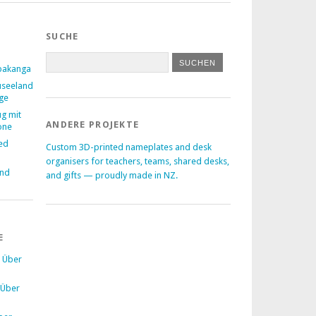
SUCHE
pakanga
useeland
age
ug mit
ANDERE PROJEKTE
one
ed
Custom 3D-printed nameplates and desk
–
organisers for teachers, teams, shared desks,
and
and gifts — proudly made in NZ.
E
u
Über
Über