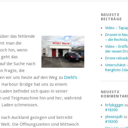
NEUESTE
BEITRÄGE
Video – Tapa
Dronen in Ne
über das fehlende
– die Rechtsl
mmt man die
Video – Erstfl
och hin, wenn
der neuen Dr
 geht das
Drone reload
auf die Suche nach
Unterschätzt 
Rangitoto Isl
 fragte, die
en wir uns heute auf den Weg zu
Diehl’s
e Harbour Bridge hat uns zu einem
Laden befindet sich quasi in seiner
NEUESTE
KOMMENTAR
en und Teigmaschine hin und her, während
n Laden schmeissen.
hrfyikgggm
z
#18300
yhexeojulh
zu
u nach Auckland gezogen und betreibt
#18300
Welt. Die Öffnungszeiten sind Mittwoch