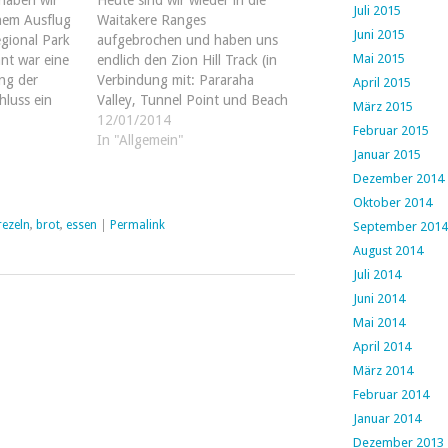
haben wir
Heute sind wir wieder in die
Juli 2015
nem Ausflug
Waitakere Ranges
Juni 2015
gional Park
aufgebrochen und haben uns
Mai 2015
nt war eine
endlich den Zion Hill Track (in
ng der
Verbindung mit: Pararaha
April 2015
hluss ein
Valley, Tunnel Point und Beach
März 2015
am anders.
Circuit) zur Brust genommen.
12/01/2014
Februar 2015
wa 30 km von
Der Weg gilt als recht
In "Allgemein"
Januar 2015
an schönen
anspruchsvoll, aber von
Dezember 2014
ort
Bergen und langen Strecken
iniges…
lassen wir uns inzwischen nicht
Oktober 2014
mehr abschrecken.
rezeln
,
brot
,
essen
|
Permalink
September 2014
Offensichtlich…
August 2014
Juli 2014
Juni 2014
Mai 2014
April 2014
März 2014
Februar 2014
Januar 2014
Dezember 2013