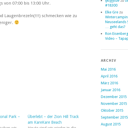
ljktyjytde
zu
Ü
s von 07:00 bis 13:00 Uhr.
#18300
Elke Gre
zu
nd Laugenbrezeln(!!!) schmecken wie zu
Wintercampin
Neuseelands 
eniger.
… geht das?
Ron Eisenber
Video – Tapa
ARCHIV
Mai 2016
April 2016
März 2016
Januar 2016
Dezember 2015
November 2015
Oktober 2015
onal Park –
Überlebt – der Zion Hill Track
September 2015
am KareKare Beach
August 2015