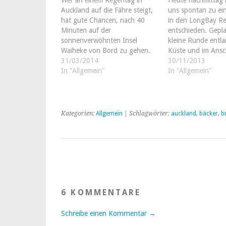
Wer an einem Regentag in
Heute nachmittag 
Auckland auf die Fähre steigt,
uns spontan zu ei
hat gute Chancen, nach 40
in den LongBay Re
Minuten auf der
entschieden. Gepla
sonnenverwöhnten Insel
kleine Runde entla
Waiheke von Bord zu gehen.
Küste und im Ansc
Die Insel liegt östlich von
31/03/2014
Bad im Meer. Es k
30/11/2013
Auckland im Hauraki Gulf und
In "Allgemein"
Der Park liegt et
In "Allgemein"
genießt ein eher mediterranes
uns entfernt und 
Mikroklima. Die vielen
Wochenenden ist d
Sonnenstunden lassen die
bekanntermaßen e
Weintrauben, Oliven und
Kategorien:
Allgemein
| Schlagwörter:
auckland
,
bäcker
,
b
anderes Obst…
6 KOMMENTARE
Schreibe einen Kommentar →