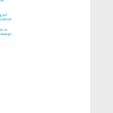
ber
g auf
Südinsel
ger
zu
pakanga