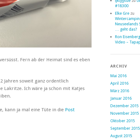
ljktyjytde
zu
Ü
#18300
Elke Gre
zu
Wintercampin
Neuseelands 
… geht das?
Ron Eisenber
Video – Tapa
versüsst. Fern ab der Heimat sind es eben
ARCHIV
Mai 2016
2 Jahren soweit ganz ordentlich
April 2016
he Lakritze. Ich wäre ja schon mit Katjes
März 2016
eiben.
Januar 2016
Dezember 2015
, kann ja mal eine Tüte in die
Post
November 2015
Oktober 2015
September 2015
August 2015