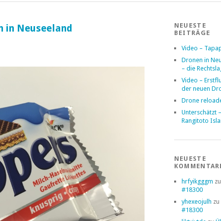
NEUESTE
n in Neuseeland
BEITRÄGE
Video – Tapa
Dronen in Ne
– die Rechtsl
Video – Erstfl
der neuen Dr
Drone reload
Unterschätzt 
Rangitoto Isl
NEUESTE
KOMMENTAR
hrfyikgggm
z
#18300
yhexeojulh
zu
#18300