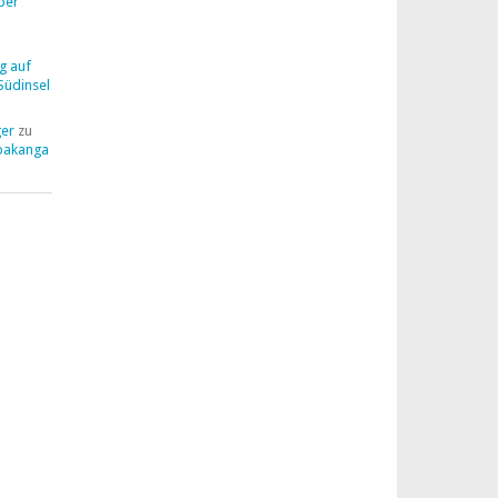
ber
g auf
Südinsel
ger
zu
pakanga