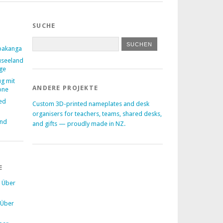
SUCHE
pakanga
useeland
age
ug mit
ANDERE PROJEKTE
one
ed
Custom 3D-printed nameplates and desk
–
organisers for teachers, teams, shared desks,
and
and gifts — proudly made in NZ.
E
u
Über
Über