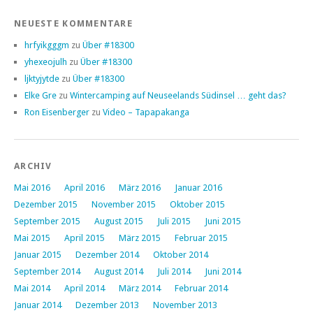
NEUESTE KOMMENTARE
hrfyikgggm
zu
Über #18300
yhexeojulh
zu
Über #18300
ljktyjytde
zu
Über #18300
Elke Gre
zu
Wintercamping auf Neuseelands Südinsel … geht das?
Ron Eisenberger
zu
Video – Tapapakanga
ARCHIV
Mai 2016
April 2016
März 2016
Januar 2016
Dezember 2015
November 2015
Oktober 2015
September 2015
August 2015
Juli 2015
Juni 2015
Mai 2015
April 2015
März 2015
Februar 2015
Januar 2015
Dezember 2014
Oktober 2014
September 2014
August 2014
Juli 2014
Juni 2014
Mai 2014
April 2014
März 2014
Februar 2014
Januar 2014
Dezember 2013
November 2013