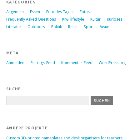
KATEGORIEN
Allgemein
Essen
Foto des Tages
Fotos
Frequently Asked Questions
Kiwi lifestyle
Kultur
Kurioses
Literatur
Outdoors
Politik
Reise
Sport
Visum
META
Anmelden
Eintrags-Feed
Kommentar-Feed
WordPress.org
SUCHE
ANDERE PROJEKTE
Custom 3D-printed nameplates and desk organisers for teachers,