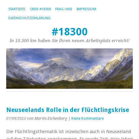
STARTSEITE
ÜBER #18300
FRAG UNS!
IMPRESSUM
DATENSCHUTZERKLÄRUNG
#18300
In 18.300 km haben Sie Ihren neuen Arbeitsplatz erreicht!
Neuseelands Rolle in der Flüchtlingskrise
07/09/2015
von Martin Eichenberg
|
Keine Kommentare
Die Flüchtlingsthematik ist inzwischen auch in Neuseeland
auf den Titelseiten angekommen. Es wurde Zeit. Hier leben