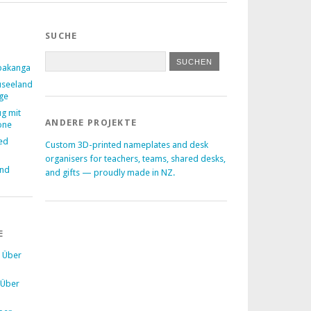
SUCHE
pakanga
useeland
age
ug mit
ANDERE PROJEKTE
one
ed
Custom 3D-printed nameplates and desk
–
organisers for teachers, teams, shared desks,
and
and gifts — proudly made in NZ.
E
u
Über
Über