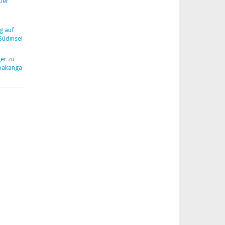
ber
g auf
Südinsel
ger
zu
pakanga