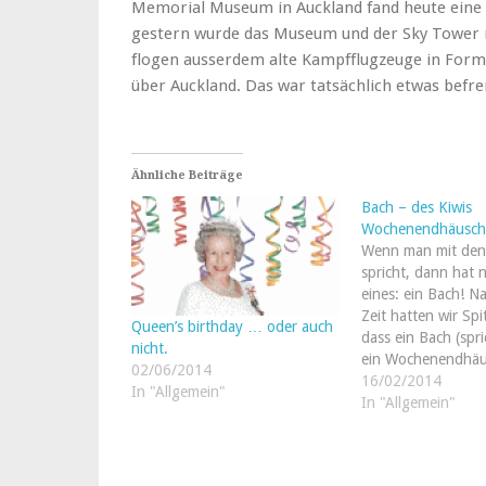
Memorial Museum in Auckland fand heute eine P
gestern wurde das Museum und der Sky Tower r
flogen ausserdem alte Kampfflugzeuge in Forma
über Auckland. Das war tatsächlich etwas befre
Ähnliche Beiträge
Bach – des Kiwis
Wochenendhäusch
Wenn man mit den
spricht, dann hat 
eines: ein Bach! N
Zeit hatten wir Spi
Queen’s birthday … oder auch
dass ein Bach (spr
nicht.
ein Wochenendhäus
02/06/2014
das sich vorzugswe
16/02/2014
In "Allgemein"
Strandnähe befinde
In "Allgemein"
Neuseeland nicht 
schwer ist. In der 
das recht alte,…