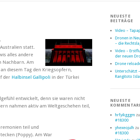
NEUESTE
BEITRÄGE
Video – Tapa
Dronen in Ne
.
– die Rechtsl
ustralien statt.
Video – Erstfl
wis alles andere
der neuen Dr
hen Nachbarn. Am
Drone reload
 an diesem Tag den Kriegsopfern,
Unterschätzt 
Rangitoto Isl
uf der
Halbinsel Gallipoli
in der Türkei
lgefühl entwickelt, denn sie waren nicht
NEUESTE
KOMMENTAR
dern nahmen aktiv am Weltgeschehen teil,
hrfyikgggm
z
#18300
remonien teil und
yhexeojulh
zu
#18300
stecken (Poppy). Am War