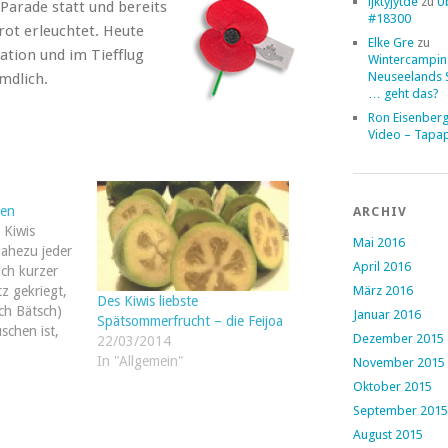
ljktyjytde
zu
Ü
arade statt und bereits
#18300
ot erleuchtet. Heute
Elke Gre
zu
tion und im Tiefflug
Wintercampin
Neuseelands 
mdlich.
… geht das?
Ron Eisenber
Video – Tapa
en
ARCHIV
 Kiwis
Mai 2016
nahezu jeder
April 2016
ach kurzer
März 2016
tz gekriegt,
Des Kiwis liebste
ich Bätsch)
Januar 2016
Spätsommerfrucht – die Feijoa
chen ist,
Dezember 2015
22/03/2014
ise in
In "Allgemein"
November 2015
t, was ja in
Oktober 2015
ganz so
September 2015
Regel sind
August 2015