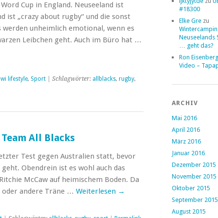
ljktyjytde
zu
Ü
 Word Cup in England. Neuseeland ist
#18300
nd ist „crazy about rugby“ und die sonst
Elke Gre
zu
s werden unheimlich emotional, wenn es
Wintercampin
Neuseelands 
warzen Leibchen geht. Auch im Büro hat …
… geht das?
Ron Eisenber
Video – Tapa
iwi lifestyle
,
Sport
| Schlagwörter:
allblacks
,
rugby
,
ARCHIV
Mai 2016
April 2016
o Team All Blacks
März 2016
Januar 2016
etzter Test gegen Australien statt, bevor
Dezember 2015
geht. Obendrein ist es wohl auch das
November 2015
n Ritchie McCaw auf heimischem Boden. Da
Oktober 2015
in oder andere Träne …
Weiterlesen
→
September 2015
August 2015