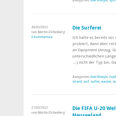
Kategorien:
Kiwi lifestyle
,
Spor
Die Surferei
30/05/2015
von Martin Eichenberg
6 Kommentare
Ich hatte es bereits vor
probiert, dann aber rech
an Equipment (Anzug, Gu
unterschiedlichen Länge
…) nicht der Typ bin. 
Kategorien:
Kiwi lifestyle
,
Outd
strand
,
surf
,
surfen
,
wasser
,
w
Die FIFA U-20 Wel
17/03/2015
von Martin Eichenberg
Neuseeland