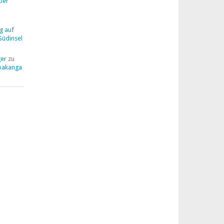
ber
g auf
Südinsel
ger
zu
pakanga