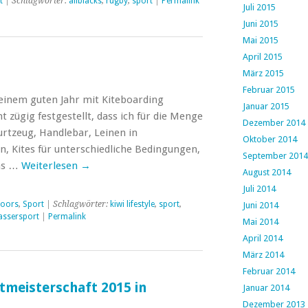
t
| Schlagwörter:
allblacks
,
rugby
,
sport
|
Permalink
Juli 2015
Juni 2015
Mai 2015
April 2015
März 2015
Februar 2015
 einem guten Jahr mit Kiteboarding
Januar 2015
t zügig festgestellt, dass ich für die Menge
Dezember 2014
rtzeug, Handlebar, Leinen in
Oktober 2014
n, Kites für unterschiedliche Bedingungen,
September 2014
Das …
Weiterlesen
→
August 2014
Juli 2014
oors
,
Sport
| Schlagwörter:
kiwi lifestyle
,
sport
,
Juni 2014
assersport
|
Permalink
Mai 2014
April 2014
März 2014
Februar 2014
tmeisterschaft 2015 in
Januar 2014
Dezember 2013