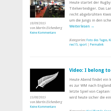
Heute startet der Rugby
Titelverteidiger. Das La
recht abgebrühten Kiwi
um die Jungs in den sch
18/09/2015
Weiterlesen
→
von Martin Eichenberg
Keine Kommentare
Kategorien:
Foto des Tages
,
K
rwc15
,
sport
|
Permalink
Video: I belong t
Heute Abend findet ein l
es zur WM nach England 
letzte Spiel von Captai
wird heute sicher die e
15/08/2015
von Martin Eichenberg
Keine Kommentare