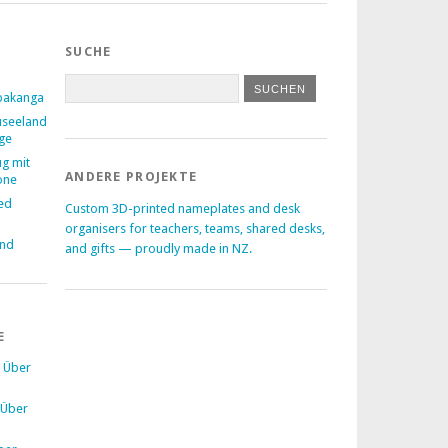
SUCHE
pakanga
useeland
age
ug mit
ANDERE PROJEKTE
one
ed
Custom 3D-printed nameplates and desk
–
organisers for teachers, teams, shared desks,
and
and gifts — proudly made in NZ.
E
u
Über
Über