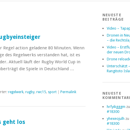
NEUESTE
BEITRÄGE
Video – Tapa
Dronen in Ne
ugbyeinsteiger
– die Rechtsl
Video – Erstfl
der Regel action geladene 80 Minuten. Wenn
der neuen Dr
e des Regelwerks verstanden hat, ist es
Drone reload
er. Aktuell läuft der Rugby World Cup in
Unterschätzt 
berträgt die Spiele in Deutschland …
Rangitoto Isl
rter:
regelwerk
,
rugby
,
rwc15
,
sport
|
Permalink
NEUESTE
KOMMENTAR
hrfyikgggm
z
#18300
yhexeojulh
zu
s geht los
#18300