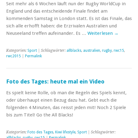
Seit mehr als 6 Wochen läuft nun der Rugby WorldCup in
England und das entscheidende Finale findet am
kommenden Samstag in London statt. Es ist das Finale, das
sich alle erhofft haben: die Erzrivalen Australien und
Neuseeland treffen aufeinander. Es …
Weiterlesen
→
Kategorien:
Sport
| Schlagwörter:
allblacks
,
australien
,
rugby
,
rwc15
,
rwc2015
|
Permalink
Foto des Tages: heute mal ein Video
Es spielt keine Rolle, ob man die Regeln des Spiels kennt,
oder überhaupt einen Bezug dazu hat. Gebt euch die
folgenden 4 Minuten, das reisst jeden mit! Noch 2 Spiele
bis zum Titel! Go the All Blacks!
Kategorien:
Foto des Tages
,
Kiwi lifestyle
,
Sport
| Schlagwörter:
allblacks
,
rugby
,
rwc15
|
Permalink