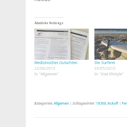
Ähnliche Beiträge
Medizinisches Gutachten
Die Surferei
22/06/2013
30/05/2015
In "Allgemein"
In "Kiwi lifestyle"
Kategorien:
Allgemein
| Schlagwörter:
18300
,
kickoff
|
Pe