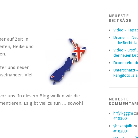
NEUESTE
BEITRÄGE
Video – Tapa
Dronen in Ne
er auf Zeit in
– die Rechtsl
eiten, Heike und
Video – Erstfl
en.
der neuen Dr
Drone reload
lter und neuer
Unterschätzt 
useinander. Viel
Rangitoto Isl
vor uns. In diesem Blog wollen wir die
NEUESTE
ntieren. Es gibt viel zu tun … sowohl
KOMMENTAR
hrfyikgggm
z
#18300
yhexeojulh
zu
#18300