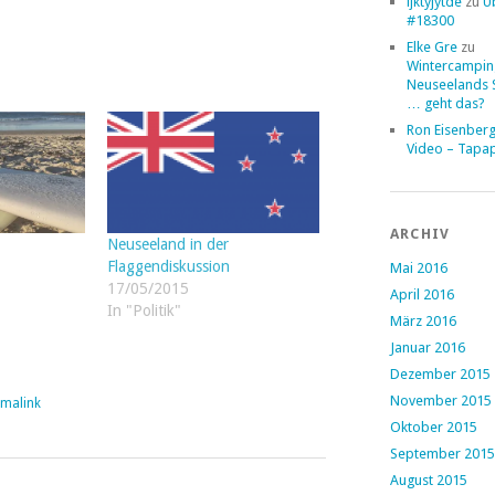
ljktyjytde
zu
Ü
#18300
Elke Gre
zu
Wintercampin
Neuseelands 
… geht das?
Ron Eisenber
Video – Tapa
ARCHIV
Neuseeland in der
Flaggendiskussion
Mai 2016
17/05/2015
April 2016
In "Politik"
März 2016
Januar 2016
Dezember 2015
November 2015
rmalink
Oktober 2015
September 2015
August 2015