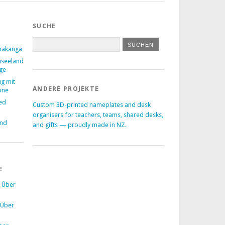
SUCHE
pakanga
useeland
age
ug mit
ANDERE PROJEKTE
one
ed
Custom 3D-printed nameplates and desk
–
organisers for teachers, teams, shared desks,
and
and gifts — proudly made in NZ.
E
u
Über
Über