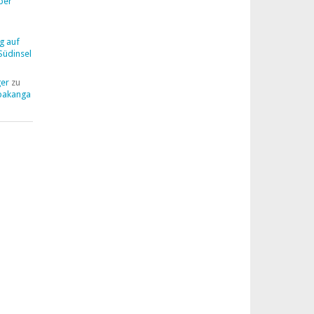
ber
g auf
Südinsel
ger
zu
pakanga