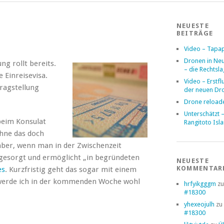
NEUESTE
BEITRÄGE
Video – Tapa
Dronen in Ne
g rollt bereits.
– die Rechtsl
 Einreisevisa.
Video – Erstfl
tragstellung
der neuen Dr
Drone reload
Unterschätzt 
beim Konsulat
Rangitoto Isl
hne das doch
aber, wenn man in der Zwischenzeit
gesorgt und ermöglicht „in begründeten
NEUESTE
KOMMENTAR
es
. Kurzfristig geht das sogar mit einem
 werde ich in der kommenden Woche wohl
hrfyikgggm
z
#18300
yhexeojulh
zu
#18300