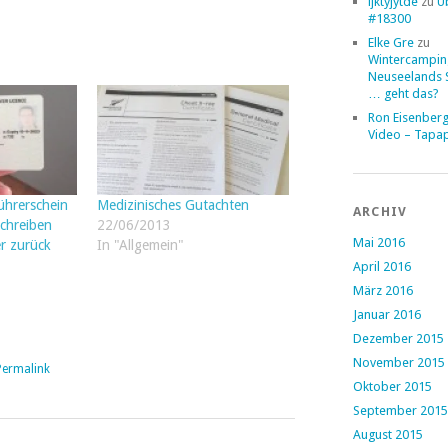
ljktyjytde
zu
Ü
#18300
Elke Gre
zu
Wintercampin
Neuseelands 
… geht das?
Ron Eisenber
Video – Tapa
ührerschein
Medizinisches Gutachten
ARCHIV
chreiben
22/06/2013
Mai 2016
r zurück
In "Allgemein"
April 2016
März 2016
Januar 2016
Dezember 2015
November 2015
Permalink
Oktober 2015
September 2015
August 2015