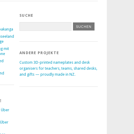
SUCHE
pakanga
useeland
age
ug mit
ANDERE PROJEKTE
one
ed
Custom 3D-printed nameplates and desk
–
organisers for teachers, teams, shared desks,
and
and gifts — proudly made in NZ.
E
u
Über
Über