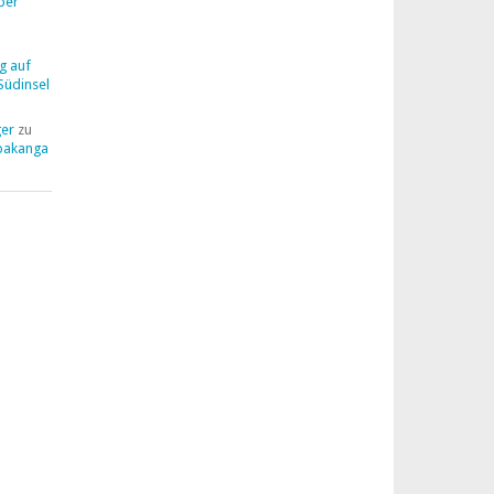
ber
g auf
Südinsel
ger
zu
pakanga