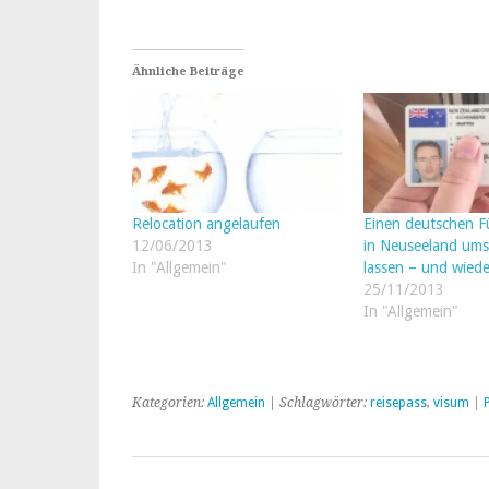
Ähnliche Beiträge
Relocation angelaufen
Einen deutschen F
12/06/2013
in Neuseeland ums
In "Allgemein"
lassen – und wiede
25/11/2013
In "Allgemein"
Kategorien:
Allgemein
| Schlagwörter:
reisepass
,
visum
|