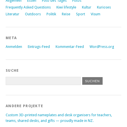
Allgemein
Essen
Foto des Tages
Fotos
Frequently Asked Questions
Kiwi lifestyle
Kultur
Kurioses
Literatur
Outdoors
Politik
Reise
Sport
Visum
META
Anmelden
Eintrags-Feed
Kommentar-Feed
WordPress.org
SUCHE
ANDERE PROJEKTE
Custom 3D-printed nameplates and desk organisers for teachers,
teams, shared desks, and gifts — proudly made in NZ.