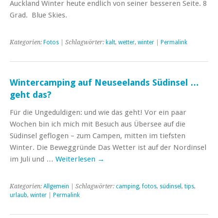
Auckland Winter heute endlich von seiner besseren Seite. 8
Grad. Blue Skies.
Kategorien:
Fotos
| Schlagwörter:
kalt
,
wetter
,
winter
|
Permalink
Wintercamping auf Neuseelands Südinsel …
geht das?
Für die Ungeduldigen: und wie das geht! Vor ein paar
Wochen bin ich mich mit Besuch aus Übersee auf die
Südinsel geflogen – zum Campen, mitten im tiefsten
Winter. Die Beweggründe Das Wetter ist auf der Nordinsel
im Juli und …
Weiterlesen
→
Kategorien:
Allgemein
| Schlagwörter:
camping
,
fotos
,
südinsel
,
tips
,
urlaub
,
winter
|
Permalink