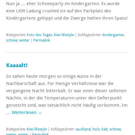
Nun ja … eher Schneeparty im Kindergarten. Es wurde
eine LKW Ladung crushed ice auf den Parkplatz des
Kindergartens gekippt und die Zwerge hatten ihren Spass!
Kategorien:
Foto des Tages
,
Kiwi lifestyle
| Schlagwörter:
kindergarten
,
schnee
,
winter
|
Permalink
Kaaaalt!
So sahen heute morgen so einige Autos in der
Nachbarschaft aus. Für hieisge Verhältnisse war die
vergangene Nacht bitterkalt. Er war einer dieser seltenen
Nächte, in der die Temperaturen unter den Gefierpunkt
gerutscht sind, was tatsächlich nicht häufig vorkommt. Im
…
Weiterlesen
→
Kategorien:
Kiwi lifestyle
| Schlagwörter:
auckland
,
holz
,
kalt
,
schnee
,
wetter
,
winter
|
Permalink