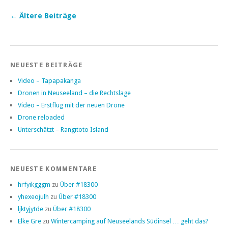
←
Ältere Beiträge
NEUESTE BEITRÄGE
Video – Tapapakanga
Dronen in Neuseeland – die Rechtslage
Video – Erstflug mit der neuen Drone
Drone reloaded
Unterschätzt – Rangitoto Island
NEUESTE KOMMENTARE
hrfyikgggm
zu
Über #18300
yhexeojulh
zu
Über #18300
ljktyjytde
zu
Über #18300
Elke Gre
zu
Wintercamping auf Neuseelands Südinsel … geht das?