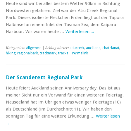
Heute sind wir bei aller bestem Wetter 90km in Richtung
Nordwesten gefahren. Ziel war der Atiu Creek Regional
Park. Dieses isolierte Fleckchen Erden liegt auf der Tapora
Halbinsel an einem Inlet der Tasman Sea, dem Kaipara
Harbour. Wir waren heute …
Weiterlesen
→
Kategorien:
Allgemein
| Schlagwörter:
atiucreek
,
auckland
,
chatelanat
,
hiking
,
regionalpark
,
trackmark
,
tracks
|
Permalink
Der Scanderett Regional Park
Heute feiert Auckland seinen Anniversary day. Das ist aus
meiner Sicht nur ein Vorwand für einen weiteren Feiertag.
Neuseeland hat im Übrigen etwas weniger Feiertage (10)
als Deutschland (im Durchschnitt 11). Wir haben den
sonnigen Tag für eine weitere Erkundung …
Weiterlesen
→