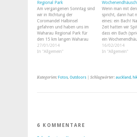
Regional Park
Wochenendhäusch
Am vergangenen Sonntag sind
Wenn man mit den
wir in Richtung der
spricht, dann hat 
Coromandel Halbinsel
eines: ein Bach! N
gefahren und haben uns im
Zeit hatten wir Spi
Waharau Regional Park für
dass ein Bach (spr
den 15 km langen Waharau
ein Wochenendhäus
Ridge Track entschieden. Für
27/01/2014
das sich vorzugswe
16/02/2014
die Undeguldigen: man muss
In "Allgemein"
Strandnähe befinde
In "Allgemein"
da nicht hin! Wir sind 2
Neuseeland nicht 
Stunden lang durch dichten,
schwer ist. In der 
absolut unspäktakulären Wald
das recht alte,…
auf einen 500m hohen
Kategorien:
Fotos
,
Outdoors
| Schlagwörter:
auckland
,
hi
Hügel…
6 KOMMENTARE