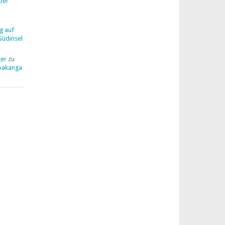
ber
g auf
Südinsel
ger
zu
pakanga