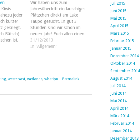
en
Wir haben uns zum
Juli 2015
 Kiwis
Jahresübertritt ein lauschiges
Juni 2015
nahezu jeder
Plätzchen direkt am Lake
Mai 2015
ach kurzer
Taupo gesucht. In gut 3
April 2015
tz gekriegt,
Stunden sind wir schon im
März 2015
ich Bätsch)
neuen Jahr! Euch allen einen
chen ist,
guten Rutsch!
31/12/2013
Februar 2015
ise in
In "Allgemein"
Januar 2015
t, was ja in
Dezember 2014
ganz so
Oktober 2014
Regel sind
September 2014
August 2014
king
,
westcoast
,
wetlands
,
whatipu
|
Permalink
Juli 2014
Juni 2014
Mai 2014
April 2014
März 2014
Februar 2014
Januar 2014
Dezember 2013