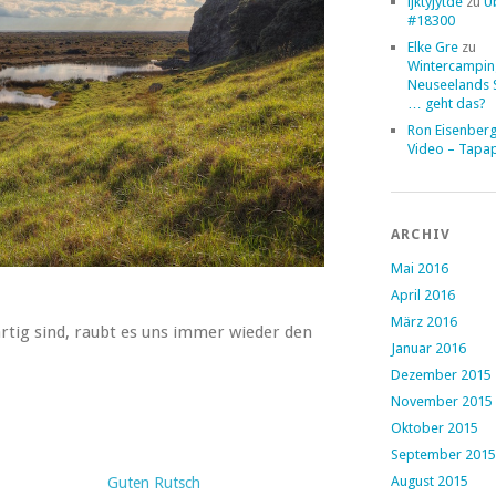
ljktyjytde
zu
Ü
#18300
Elke Gre
zu
Wintercampin
Neuseelands 
… geht das?
Ron Eisenber
Video – Tapa
ARCHIV
Mai 2016
April 2016
März 2016
tig sind, raubt es uns immer wieder den
Januar 2016
Dezember 2015
November 2015
Oktober 2015
September 2015
August 2015
Guten Rutsch