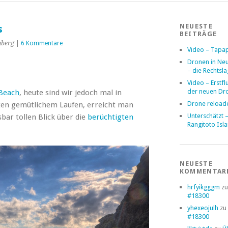
NEUESTE
s
BEITRÄGE
nberg
|
6 Kommentare
Video – Tapa
Dronen in Ne
– die Rechtsl
Video – Erstfl
der neuen Dr
Beach
, heute sind wir jedoch mal in
Drone reload
ten gemütlichem Laufen, erreicht man
Unterschätzt 
ar tollen Blick über die
berüchtigten
Rangitoto Isl
NEUESTE
KOMMENTAR
hrfyikgggm
z
#18300
yhexeojulh
zu
#18300