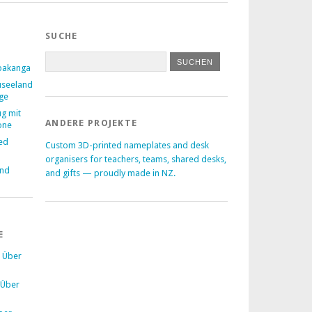
SUCHE
pakanga
useeland
age
ug mit
ANDERE PROJEKTE
one
ed
Custom 3D-printed nameplates and desk
–
organisers for teachers, teams, shared desks,
and
and gifts — proudly made in NZ.
E
u
Über
Über