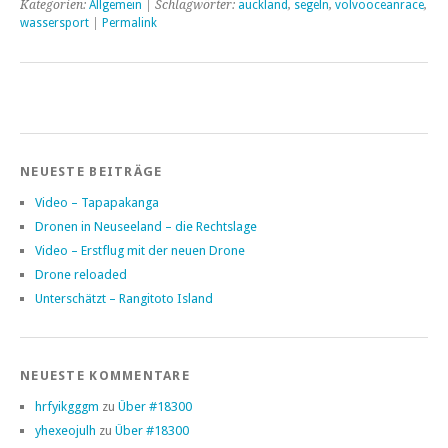
Kategorien:
Allgemein
| Schlagwörter:
auckland
,
segeln
,
volvooceanrace
,
wassersport
|
Permalink
NEUESTE BEITRÄGE
Video – Tapapakanga
Dronen in Neuseeland – die Rechtslage
Video – Erstflug mit der neuen Drone
Drone reloaded
Unterschätzt – Rangitoto Island
NEUESTE KOMMENTARE
hrfyikgggm
zu
Über #18300
yhexeojulh
zu
Über #18300