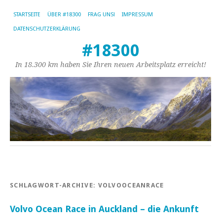
STARTSEITE
ÜBER #18300
FRAG UNS!
IMPRESSUM
DATENSCHUTZERKLÄRUNG
#18300
In 18.300 km haben Sie Ihren neuen Arbeitsplatz erreicht!
SCHLAGWORT-ARCHIVE:
VOLVOOCEANRACE
Volvo Ocean Race in Auckland – die Ankunft