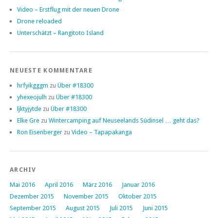
Video – Erstflug mit der neuen Drone
Drone reloaded
Unterschätzt – Rangitoto Island
NEUESTE KOMMENTARE
hrfyikgggm
zu
Über #18300
yhexeojulh
zu
Über #18300
ljktyjytde
zu
Über #18300
Elke Gre
zu
Wintercamping auf Neuseelands Südinsel … geht das?
Ron Eisenberger
zu
Video – Tapapakanga
ARCHIV
Mai 2016
April 2016
März 2016
Januar 2016
Dezember 2015
November 2015
Oktober 2015
September 2015
August 2015
Juli 2015
Juni 2015