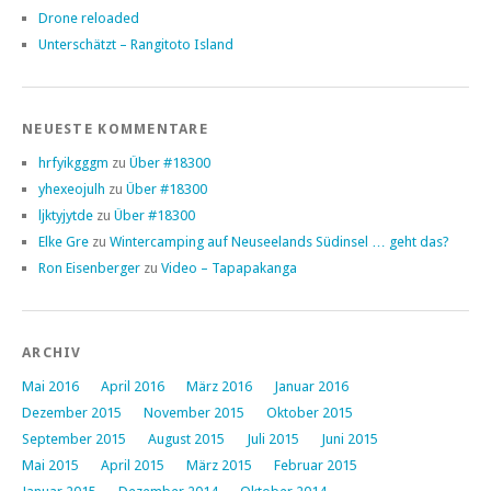
Drone reloaded
Unterschätzt – Rangitoto Island
NEUESTE KOMMENTARE
hrfyikgggm
zu
Über #18300
yhexeojulh
zu
Über #18300
ljktyjytde
zu
Über #18300
Elke Gre
zu
Wintercamping auf Neuseelands Südinsel … geht das?
Ron Eisenberger
zu
Video – Tapapakanga
ARCHIV
Mai 2016
April 2016
März 2016
Januar 2016
Dezember 2015
November 2015
Oktober 2015
September 2015
August 2015
Juli 2015
Juni 2015
Mai 2015
April 2015
März 2015
Februar 2015