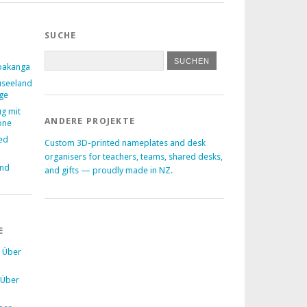
SUCHE
pakanga
useeland
age
ug mit
ANDERE PROJEKTE
one
ed
Custom 3D-printed nameplates and desk
–
organisers for teachers, teams, shared desks,
and
and gifts — proudly made in NZ.
E
u
Über
Über