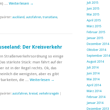
Juli 2015
en) …
Weiterlesen
→
Juni 2015
Mai 2015
gwörter:
auckland
,
autofahren
,
transitlane
,
April 2015
März 2015
Februar 2015
Januar 2015
Dezember 2014
useeland: Der Kreisverkehr
Oktober 2014
September 2014
hen Straßenverkehrsordnung so einige
August 2014
Das stärkste Stück: man fährt auf der
Juli 2014
er ist in der Regel rechts. Ok, das
Juni 2014
einlich die wenigsten, aber es gibt
Mai 2014
rbarkeiten, die …
Weiterlesen
→
April 2014
März 2014
gwörter:
autofahren
,
kreisel
,
verkehrsregeln
|
Februar 2014
Januar 2014
Dezember 2013