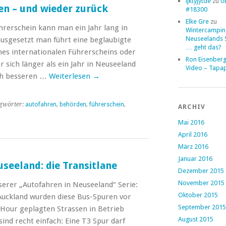
ljktyjytde
zu
Ü
en – und wieder zurück
#18300
Elke Gre
zu
rerschein kann man ein Jahr lang in
Wintercampin
Neuseelands 
usgesetzt man führt eine beglaubigte
… geht das?
es internationalen Führerscheins oder
Ron Eisenber
 sich länger als ein Jahr in Neuseeland
Video – Tapa
ich besseren …
Weiterlesen
→
gwörter:
autofahren
,
behörden
,
führerschein
,
ARCHIV
Mai 2016
April 2016
März 2016
Januar 2016
seeland: die Transitlane
Dezember 2015
November 2015
serer „Autofahren in Neuseeland“ Serie:
Oktober 2015
n Auckland wurden diese Bus-Spuren vor
September 2015
-Hour geplagten Strassen in Betrieb
August 2015
nd recht einfach: Eine T3 Spur darf