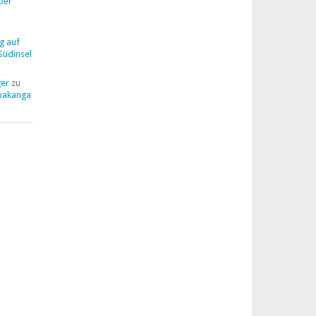
ber
g auf
Südinsel
ger
zu
pakanga