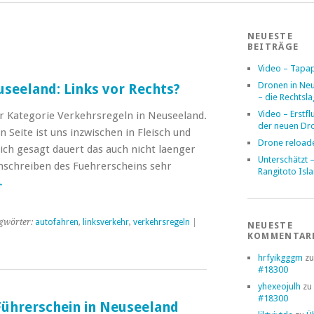
NEUESTE
BEITRÄGE
Video – Tapa
Dronen in Ne
seeland: Links vor Rechts?
– die Rechtsl
Video – Erstfl
r Kategorie Verkehrsregeln in Neuseeland.
der neuen Dr
n Seite ist uns inzwischen in Fleisch und
Drone reload
ich gesagt dauert das auch nicht laenger
Unterschätzt 
mschreiben des Fuehrerscheins sehr
Rangitoto Isl
→
gwörter:
autofahren
,
linksverkehr
,
verkehrsregeln
|
NEUESTE
KOMMENTAR
hrfyikgggm
z
#18300
yhexeojulh
zu
#18300
Führerschein in Neuseeland