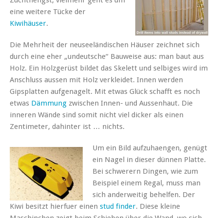
eine weitere Tücke der
Kiwihäuser
.
Die Mehrheit der neuseeländischen Häuser zeichnet sich
durch eine eher „undeutsche“ Bauweise aus: man baut aus
Holz. Ein Holzgerüst bildet das Skelett und selbiges wird im
Anschluss aussen mit Holz verkleidet. Innen werden
Gipsplatten aufgenagelt. Mit etwas Glück schafft es noch
etwas
Dämmung
zwischen Innen- und Aussenhaut. Die
inneren Wände sind somit nicht viel dicker als einen
Zentimeter, dahinter ist … nichts.
Um ein Bild aufzuhaengen, genügt
ein Nagel in dieser dünnen Platte.
Bei schwerern Dingen, wie zum
Beispiel einem Regal, muss man
sich anderweitig behelfen. Der
Kiwi besitzt hierfuer einen
stud finder
. Diese kleine
Maschinchen zeigt beim Schieben über die Wand, wo sich