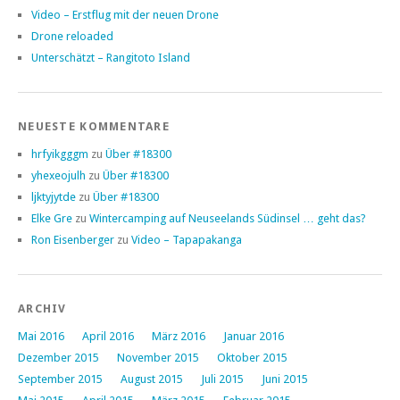
Video – Erstflug mit der neuen Drone
Drone reloaded
Unterschätzt – Rangitoto Island
NEUESTE KOMMENTARE
hrfyikgggm
zu
Über #18300
yhexeojulh
zu
Über #18300
ljktyjytde
zu
Über #18300
Elke Gre
zu
Wintercamping auf Neuseelands Südinsel … geht das?
Ron Eisenberger
zu
Video – Tapapakanga
ARCHIV
Mai 2016
April 2016
März 2016
Januar 2016
Dezember 2015
November 2015
Oktober 2015
September 2015
August 2015
Juli 2015
Juni 2015