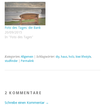
Foto des Tages: die Bank
20/09/2015
In "Foto des Tages"
Kategorien:
Allgemein
| Schlagwörter:
diy
,
haus
,
holz
,
kiwi lifestyle
,
studfinder
|
Permalink
2 KOMMENTARE
Schreibe einen Kommentar →