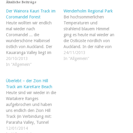
Ähnliche Beiträge
Der Wainora Kauri Track im
Wenderholm Regional Park
Coromandel Forest
Bei hochsommerlichen
Heute wollten wir endlich
Temperaturen und
mal wieder nach
strahlend blauem Himmel
Coromandel ... die
ging es heute mal wieder an
wunderschöne Halbinsel
die Ostküste nördlich von
östlich von Auckland. Der
Auckland. In der nähe von
Kauaranga Valley liegt im
Orewa (einem beliebten
24/11/2013
Süden des Waldes und
20/10/2013
Badestrand der Aucklander)
In "Allgemein"
bietet neben schönen
In "Allgemein"
liegt der Wenderholm
Campingplätzen auch viele
Regional Park. Nachdem wir
Tracks. Wir haben uns für
am späten Mittag dort
Überlebt – der Zion Hill
den Wainora Kauri Track
einrollten, erwartete uns
Track am KareKare Beach
entschieden. Der Weg
bereits die erste
Heute sind wir wieder in die
startet am Wainora
Überraschung:
Waitakere Ranges
Campingplatz und
Overflowparking! Der Park
aufgebrochen und haben
schlängelt sich durch…
war…
uns endlich den Zion Hill
Track (in Verbindung mit:
Pararaha Valley, Tunnel
Point und Beach Circuit) zur
12/01/2014