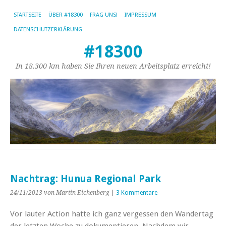
STARTSEITE
ÜBER #18300
FRAG UNS!
IMPRESSUM
DATENSCHUTZERKLÄRUNG
#18300
In 18.300 km haben Sie Ihren neuen Arbeitsplatz erreicht!
Nachtrag: Hunua Regional Park
24/11/2013
von Martin Eichenberg
|
3 Kommentare
Vor lauter Action hatte ich ganz vergessen den Wandertag
der letzten Woche zu dokumentieren. Nachdem wir