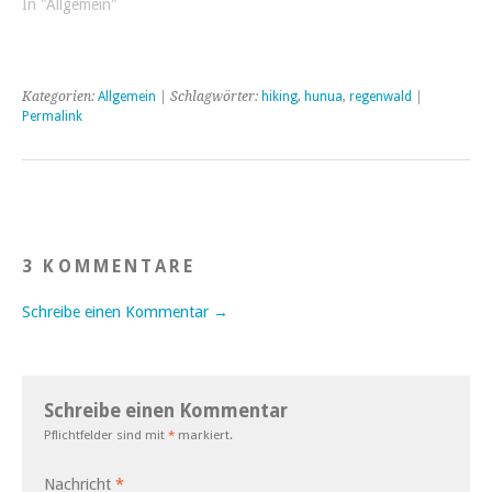
Brust genommen. Der Weg
In "Allgemein"
gilt als recht anspruchsvoll,
aber von Bergen und
langen Strecken lassen wir
uns inzwischen nicht mehr
Kategorien:
Allgemein
| Schlagwörter:
hiking
,
hunua
,
regenwald
|
abschrecken.
Permalink
Offensichtlich…
3 KOMMENTARE
Schreibe einen Kommentar →
Schreibe einen Kommentar
Pflichtfelder sind mit
*
markiert.
Nachricht
*