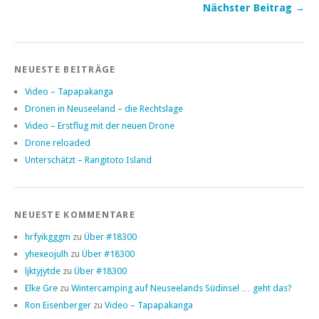
Nächster Beitrag →
NEUESTE BEITRÄGE
Video – Tapapakanga
Dronen in Neuseeland – die Rechtslage
Video – Erstflug mit der neuen Drone
Drone reloaded
Unterschätzt – Rangitoto Island
NEUESTE KOMMENTARE
hrfyikgggm
zu
Über #18300
yhexeojulh
zu
Über #18300
ljktyjytde
zu
Über #18300
Elke Gre
zu
Wintercamping auf Neuseelands Südinsel … geht das?
Ron Eisenberger
zu
Video – Tapapakanga