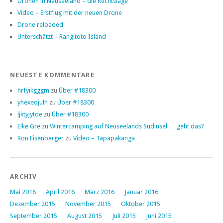
Dronen in Neuseeland – die Rechtslage
Video – Erstflug mit der neuen Drone
Drone reloaded
Unterschätzt – Rangitoto Island
NEUESTE KOMMENTARE
hrfyikgggm
zu
Über #18300
yhexeojulh
zu
Über #18300
ljktyjytde
zu
Über #18300
Elke Gre
zu
Wintercamping auf Neuseelands Südinsel … geht das?
Ron Eisenberger
zu
Video – Tapapakanga
ARCHIV
Mai 2016
April 2016
März 2016
Januar 2016
Dezember 2015
November 2015
Oktober 2015
September 2015
August 2015
Juli 2015
Juni 2015