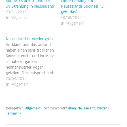
Sonne, Ozonloch und die
Wintercamping auf
UV Strahlung in Neuseeland
Neuseelands Südinsel …
23/11/2013
geht das?
In "Allgemein"
30/08/2014
In "Allgemein"
Neuseeland ist wieder grün
Auckland und das Umland
haben einen sehr trockenen
Sommer erlebt und im März
ist nahezu gar kein
nennenswerter Regen
gefallen. Dementsprechend
war das Umland untypisch
25/04/2014
braun und die lokalen
In "Allgemein"
Farmer haben natürlich
ordentlich gejammert. In
den letzten Wochen gab es
dann zwei sehr ergiebige
Kategorien:
Allgemein
| Schlagwörter:
klima
,
Neuseeland
,
wetter
|
Regentage (70mm!). Die
Permalink
geliebten Australier haben…