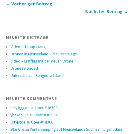
← Vorheriger Beitrag
Nächster Beitrag →
NEUESTE BEITRÄGE
Video – Tapapakanga
Dronen in Neuseeland – die Rechtslage
Video – Erstflug mit der neuen Drone
Drone reloaded
Unterschätzt – Rangitoto Island
NEUESTE KOMMENTARE
hrfyikgggm
zu
Über #18300
yhexeojulh
zu
Über #18300
ljktyjytde
zu
Über #18300
Elke Gre
zu
Wintercamping auf Neuseelands Südinsel … geht das?