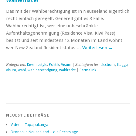
Wählerliste?
Das mit der Wahlberechtigung ist in Neuseeland eigentlich
recht einfach geregelt. Generell gibt es 3 Fälle.
Wahlberechtigt ist, wer eine unbeschränkte
Aufenthaltsgenehmigung (Residence Visa, Kiwi Pass)
besitzt und seit mindestens 12 Monaten im Land wohnt
wer New Zealand Resident status …
Weiterlesen
→
Kategorien:
Kiwi lifestyle
,
Politik
,
Visum
| Schlagwörter:
elections
,
flagge
,
visum
,
wahl
,
wahlberechtigung
,
wahlrecht
|
Permalink
NEUESTE BEITRÄGE
Video – Tapapakanga
Dronen in Neuseeland – die Rechtslage