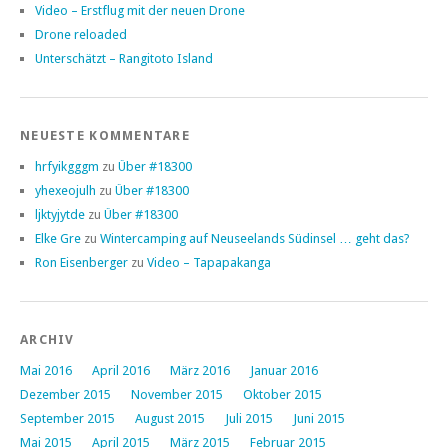
Video – Erstflug mit der neuen Drone
Drone reloaded
Unterschätzt – Rangitoto Island
NEUESTE KOMMENTARE
hrfyikgggm
zu
Über #18300
yhexeojulh
zu
Über #18300
ljktyjytde
zu
Über #18300
Elke Gre
zu
Wintercamping auf Neuseelands Südinsel … geht das?
Ron Eisenberger
zu
Video – Tapapakanga
ARCHIV
Mai 2016
April 2016
März 2016
Januar 2016
Dezember 2015
November 2015
Oktober 2015
September 2015
August 2015
Juli 2015
Juni 2015
Mai 2015
April 2015
März 2015
Februar 2015