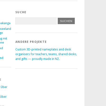
SUCHE
pakanga
useeland
age
ug mit
ANDERE PROJEKTE
one
ed
Custom 3D-printed nameplates and desk
–
organisers for teachers, teams, shared desks,
and
and gifts — proudly made in NZ.
E
u
Über
Über