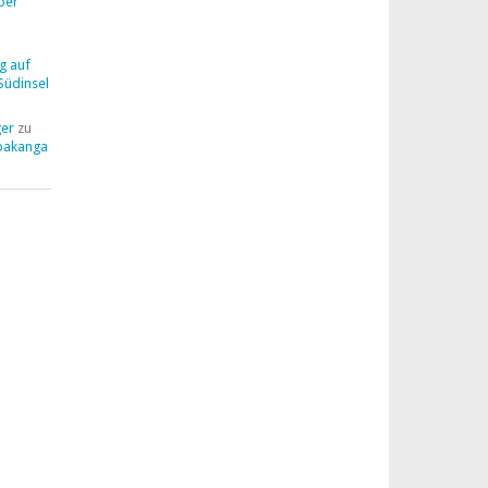
ber
g auf
Südinsel
ger
zu
pakanga