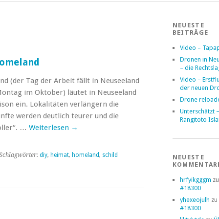
NEUESTE
BEITRÄGE
Video – Tapa
Dronen in Ne
Homeland
– die Rechtsl
Video – Erstfl
d (der Tag der Arbeit fällt in Neuseeland
der neuen Dr
Montag im Oktober) läutet in Neuseeland
Drone reload
ison ein. Lokalitäten verlängern die
Unterschätzt 
nfte werden deutlich teurer und die
Rangitoto Isl
ller“. …
Weiterlesen
→
Schlagwörter:
diy
,
heimat
,
homeland
,
schild
|
NEUESTE
KOMMENTAR
hrfyikgggm
z
#18300
yhexeojulh
zu
#18300