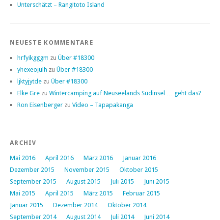
Unterschätzt – Rangitoto Island
NEUESTE KOMMENTARE
hrfyikgggm
zu
Über #18300
yhexeojulh
zu
Über #18300
ljktyjytde
zu
Über #18300
Elke Gre
zu
Wintercamping auf Neuseelands Südinsel … geht das?
Ron Eisenberger
zu
Video – Tapapakanga
ARCHIV
Mai 2016
April 2016
März 2016
Januar 2016
Dezember 2015
November 2015
Oktober 2015
September 2015
August 2015
Juli 2015
Juni 2015
Mai 2015
April 2015
März 2015
Februar 2015
Januar 2015
Dezember 2014
Oktober 2014
September 2014
August 2014
Juli 2014
Juni 2014