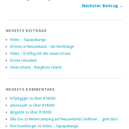
Nächster Beitrag →
NEUESTE BEITRÄGE
Video – Tapapakanga
Dronen in Neuseeland – die Rechtslage
Video – Erstflug mit der neuen Drone
Drone reloaded
Unterschätzt – Rangitoto Island
NEUESTE KOMMENTARE
hrfyikgggm
zu
Über #18300
yhexeojulh
zu
Über #18300
ljktyjytde
zu
Über #18300
Elke Gre
zu
Wintercamping auf Neuseelands Südinsel … geht das?
Ron Eisenberger
zu
Video – Tapapakanga