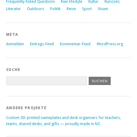
Frequently Asked Questions
Kiwi lifestyle
Kultur
Kurioses
Literatur
Outdoors
Politik
Reise
Sport
Visum
META
Anmelden
Eintrags-Feed
Kommentar-Feed
WordPress.org
SUCHE
ANDERE PROJEKTE
Custom 3D-printed nameplates and desk organisers for teachers,
teams, shared desks, and gifts — proudly made in NZ.