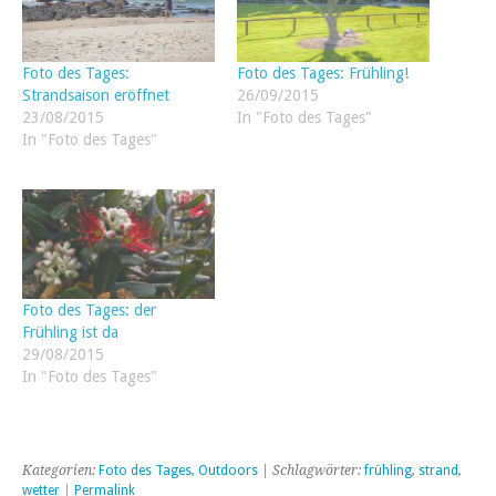
Foto des Tages:
Foto des Tages: Frühling!
Strandsaison eröffnet
26/09/2015
23/08/2015
In "Foto des Tages"
In "Foto des Tages"
Foto des Tages: der
Frühling ist da
29/08/2015
In "Foto des Tages"
Kategorien:
Foto des Tages
,
Outdoors
| Schlagwörter:
frühling
,
strand
,
wetter
|
Permalink