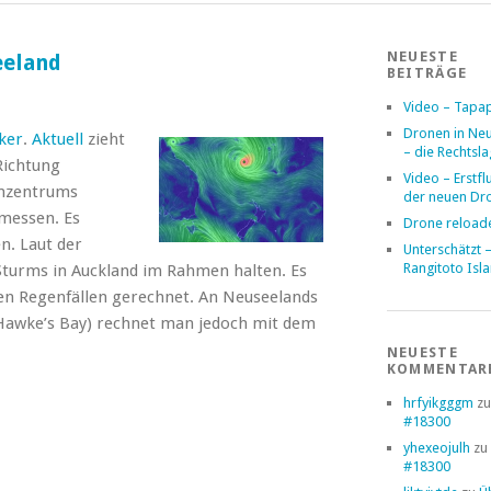
NEUESTE
eeland
BEITRÄGE
Video – Tapa
Dronen in Ne
ker
.
Aktuell
zieht
– die Rechtsl
Richtung
Video – Erstfl
mzentrums
der neuen Dr
messen. Es
Drone reload
n. Laut der
Unterschätzt 
Rangitoto Isl
Sturms in Auckland im Rahmen halten. Es
gen Regenfällen gerechnet. An Neuseelands
d Hawke’s Bay) rechnet man jedoch mit dem
NEUESTE
KOMMENTAR
hrfyikgggm
z
#18300
yhexeojulh
zu
#18300