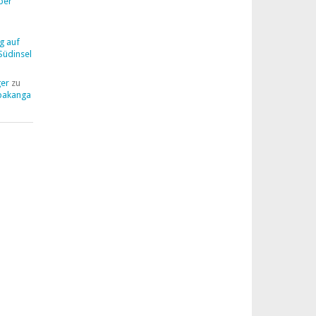
ber
g auf
Südinsel
ger
zu
pakanga