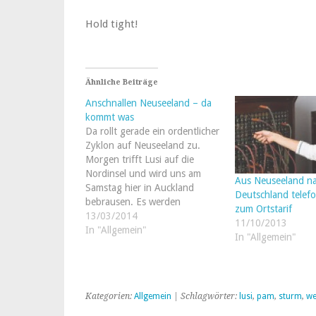
Hold tight!
Ähnliche Beiträge
Anschnallen Neuseeland – da
kommt was
Da rollt gerade ein ordentlicher
Zyklon auf Neuseeland zu.
Morgen trifft Lusi auf die
Nordinsel und wird uns am
Aus Neuseeland n
Samstag hier in Auckland
Deutschland telefo
bebrausen. Es werden
zum Ortstarif
Windgeschwindigkeiten bis zu
13/03/2014
11/10/2013
180 km/h gehandelt. Ich weiss
In "Allgemein"
In "Allgemein"
jetzt schon, wer morgen die
Gartenmöbel in die Garage
schleppt und den Grill ins ...
Wohnzimmer…
Kategorien:
Allgemein
| Schlagwörter:
lusi
,
pam
,
sturm
,
we