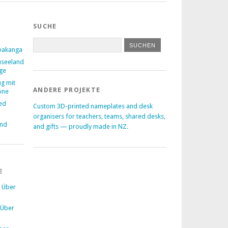
SUCHE
pakanga
useeland
age
ug mit
ANDERE PROJEKTE
one
ed
Custom 3D-printed nameplates and desk
–
organisers for teachers, teams, shared desks,
and
and gifts — proudly made in NZ.
E
u
Über
Über