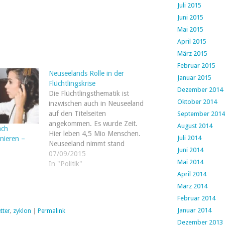
Juli 2015
Juni 2015
Mai 2015
April 2015
März 2015
Februar 2015
Neuseelands Rolle in der
Januar 2015
Flüchtlingskrise
Dezember 2014
Die Flüchtlingsthematik ist
Oktober 2014
inzwischen auch in Neuseeland
auf den Titelseiten
September 2014
angekommen. Es wurde Zeit.
August 2014
ach
Hier leben 4,5 Mio Menschen.
Juli 2014
nieren –
Neuseeland nimmt stand
Juni 2014
gestern pro Jahr 750
07/09/2015
Mai 2014
Flüchtlinge auf. Diese werden
In "Politik"
von der UN Flüchtlings
April 2014
Agentur "vermittelt". Heute
März 2014
hat die Regierung
Februar 2014
angekündigt, 750 zusätzliche
Januar 2014
tter
,
zyklon
|
Permalink
Flüchtlinge aus Syrien
Dezember 2013
aufzunehmen, das ganze