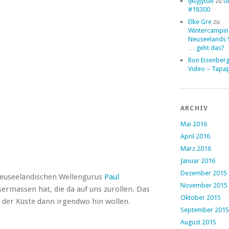
ljktyjytde
zu
Ü
#18300
Elke Gre
zu
Wintercampin
Neuseelands 
… geht das?
Ron Eisenber
Video – Tapa
ARCHIV
Mai 2016
April 2016
März 2016
Januar 2016
Dezember 2015
 neuseeländischen Wellengurus
Paul
November 2015
sermassen hat, die da auf uns zurollen. Das
Oktober 2015
 der Küste dann irgendwo hin wollen.
September 2015
August 2015