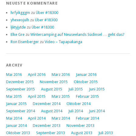
NEUESTE KOMMENTARE
hrfyikgggm
zu
Über #18300
yhexeojulh
zu
Über #18300
ljktyjytde
zu
Über #18300
Elke Gre
zu
Wintercamping auf Neuseelands Südinsel … geht das?
Ron Eisenberger
zu
Video – Tapapakanga
ARCHIV
Mai 2016
April 2016
März 2016
Januar 2016
Dezember 2015
November 2015
Oktober 2015
September 2015
August 2015
Juli 2015
Juni 2015
Mai 2015
April 2015
März 2015
Februar 2015
Januar 2015
Dezember 2014
Oktober 2014
September 2014
August 2014
Juli 2014
Juni 2014
Mai 2014
April 2014
März 2014
Februar 2014
Januar 2014
Dezember 2013
November 2013
Oktober 2013
September 2013
August 2013
Juli 2013