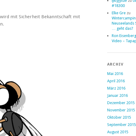
ljktyjytde
zu
Ü
#18300
Elke Gre
zu
 wird mit Sicherheit Bekanntschaft mit
Wintercampin
Neuseelands 
n.
… geht das?
Ron Eisenber
Video – Tapa
ARCHIV
Mai 2016
April 2016
März 2016
Januar 2016
Dezember 2015
November 2015
Oktober 2015
September 2015
August 2015