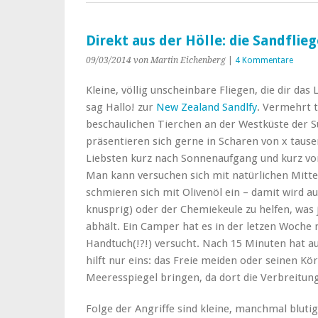
Direkt aus der Hölle: die Sandflieg
09/03/2014
von Martin Eichenberg
|
4 Kommentare
Kleine, völlig unscheinbare Fliegen, die dir da
sag Hallo! zur
New Zealand Sandlfy
. Vermehrt t
beschaulichen Tierchen an der Westküste der S
präsentieren sich gerne in Scharen von x taus
Liebsten kurz nach Sonnenaufgang und kurz v
Man kann versuchen sich mit natürlichen Mitt
schmieren sich mit Olivenöl ein – damit wird a
knusprig) oder der Chemiekeule zu helfen, was 
abhält. Ein Camper hat es in der letzen Woche
Handtuch(!?!) versucht. Nach 15 Minuten hat au
hilft nur eins: das Freie meiden oder seinen K
Meeresspiegel bringen, da dort die Verbreitun
Folge der Angriffe sind kleine, manchmal blutig