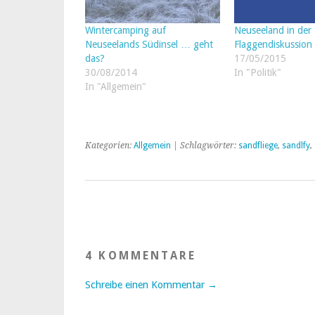
Wintercamping auf
Neuseeland in der
Neuseelands Südinsel … geht
Flaggendiskussion
das?
17/05/2015
30/08/2014
In "Politik"
In "Allgemein"
Kategorien:
Allgemein
| Schlagwörter:
sandfliege
,
sandlfy
,
4 KOMMENTARE
Schreibe einen Kommentar →