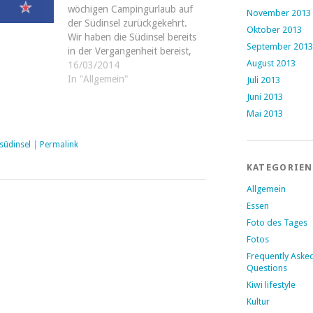
wöchigen Campingurlaub auf
November 2013
der Südinsel zurückgekehrt.
Oktober 2013
Wir haben die Südinsel bereits
September 2013
in der Vergangenheit bereist,
August 2013
sodass wir uns diesmal, bis auf
16/03/2014
einen Abstecher nach Oamaru
In "Allgemein"
Juli 2013
und Dunedin an der Ost- sowie
Juni 2013
den Fox Glacier an der
Mai 2013
Westküste, auf die alpinen
Regionen…
südinsel
|
Permalink
KATEGORIEN
Allgemein
Essen
Foto des Tages
Fotos
Frequently Aske
Questions
Kiwi lifestyle
Kultur