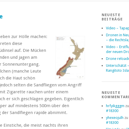
NEUESTE
e
BEITRÄGE
Video – Tapa
Dronen in Ne
s Leben zur Hölle machen:
– die Rechtsl
reten diese
Video – Erstfl
üdinsel auf. Die Mücken
der neuen Dr
enden und jagen am
Drone reload
or Sonnenuntergang.
Unterschätzt 
Rangitoto Isl
elchen (manche Leute
uch die Haut schön
jedoch selten die Sandfliegen vom Angriff
 mit Zigarette rauchen unter einem
NEUESTE
KOMMENTAR
ch er sich geschlagen gegeben. Eigentlich
örper auf mindestens 500m über den
hrfyikgggm
z
#18300
g der Sandlfiegen rapide abnimmt.
yhexeojulh
zu
#18300
e Einstiche, die meist nachts ihren