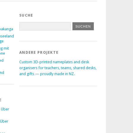
SUCHE
pakanga
useeland
age
ug mit
ANDERE PROJEKTE
one
ed
Custom 3D-printed nameplates and desk
–
organisers for teachers, teams, shared desks,
and
and gifts — proudly made in NZ.
E
u
Über
Über