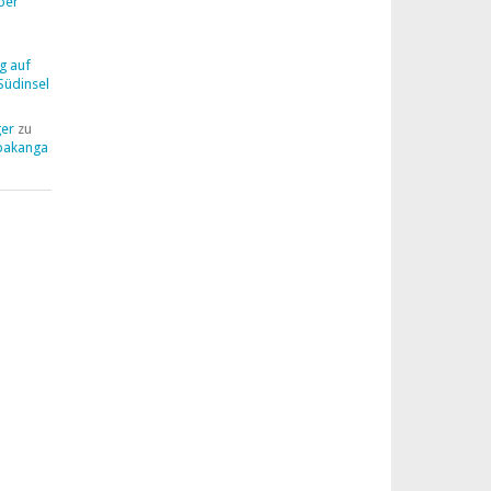
ber
g auf
Südinsel
ger
zu
pakanga