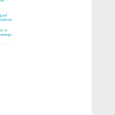
ber
g auf
Südinsel
ger
zu
pakanga