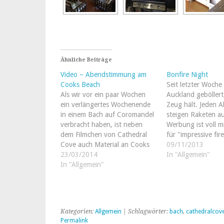
Ähnliche Beiträge
Video – Abendstimmung am
Bonfire Night
Cooks Beach
Seit letzter Woche 
Als wir vor ein paar Wochen
Auckland geböllert
ein verlängertes Wochenende
Zeug hält. Jeden 
in einem Bach auf Coromandel
steigen Raketen au
verbracht haben, ist neben
Werbung ist voll m
dem Filmchen von Cathedral
für "impressive fir
Cove auch Material an Cooks
Zuerst dachten wi
09/11/2013
Beach entstanden. Genauer
23/03/2014
die Kiwis verkaufe
In "Allgemein"
gesagt habe ich das
In "Allgemein"
bereits 8 Wochen 
Köpterchen an unserem
ihr Feuerwerk? Das
"Privatstrand" starten lassen.
heiter werden!" Ei
Im hinteren Drittel des Films
Recherche…
sind in der Ferne die…
Kategorien:
Allgemein
| Schlagwörter:
bach
,
cathedralcov
Permalink