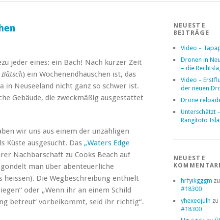
NEUESTE
hen
BEITRÄGE
Video – Tapa
Dronen in Ne
u jeder eines: ein Bach! Nach kurzer Zeit
– die Rechtsl
h
) ein Wochenendhäuschen ist, das
Bätsch
Video – Erstfl
a in Neuseeland nicht ganz so schwer ist.
der neuen Dr
fache Gebäude, die zweckmäßig ausgestattet
Drone reload
Unterschätzt 
Rangitoto Isl
aben wir uns aus einem der unzähligen
s Küste ausgesucht. Das
„Waters Edge
arer Nachbarschaft zu Cooks Beach auf
NEUESTE
KOMMENTAR
 gondelt man über abenteuerliche
s heissen). Die Wegbeschreibung enthielt
hrfyikgggm
z
#18300
egen“ oder „Wenn ihr an einem Schild
yhexeojulh
zu
ng betreut‘ vorbeikommt, seid ihr richtig“.
#18300