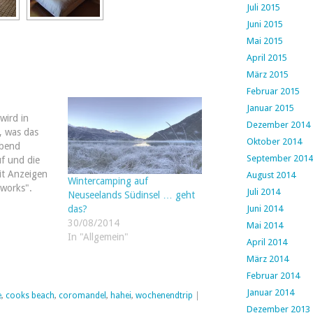
Juli 2015
Juni 2015
Mai 2015
April 2015
März 2015
Februar 2015
Januar 2015
wird in
Dezember 2014
, was das
Oktober 2014
Abend
September 2014
f und die
it Anzeigen
August 2014
Wintercamping auf
eworks".
Juli 2014
Neuseelands Südinsel … geht
r "hmmm ...
das?
Juni 2014
n wohl
30/08/2014
Mai 2014
vor Neujahr
In "Allgemein"
April 2014
 kann ja
ne kurze
März 2014
Februar 2014
Januar 2014
e
,
cooks beach
,
coromandel
,
hahei
,
wochenendtrip
|
Dezember 2013