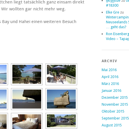
ljktyjytde
zu
Ü
ttchen liegt tatsächlich ganz einsam direkt
#18300
 Wir wollten gar nicht mehr weg.
Elke Gre
zu
Wintercampin
 Bay und Hahei einen weiteren Besuch
Neuseelands 
… geht das?
Ron Eisenber
Video – Tapa
ARCHIV
Mai 2016
April 2016
März 2016
Januar 2016
Dezember 2015
November 2015
Oktober 2015
September 2015
August 2015