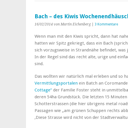
Bach – des Kiwis Wochenendhäusc
16/02/2014
von Martin Eichenberg
|
3 Kommentare
Wenn man mit den Kiwis spricht, dann hat nahez
hatten wir Spitz gekriegt, dass ein Bach (spric
sich vorzugsweise in Strandnähe befindet, was j
In der Regel sind das recht alte, urige und ein
sind.
Das wollten wir natürlich mal erleben und so h
Vermittlungsportalen
ein Batch an Coromandel
Cottage“
der Familie Foster steht in unmittelb
deren 54ha Grundstück. Die letzten 15 Minuten
Schotterstrassen (die hier übrigens metal road
Passagen wie „am grünen Schuppen rechts abbi
‚Diese Strasse wird nicht von der Stadtverwaltu