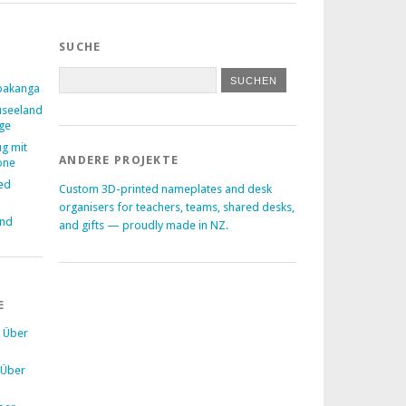
SUCHE
pakanga
useeland
age
ug mit
ANDERE PROJEKTE
one
ed
Custom 3D-printed nameplates and desk
–
organisers for teachers, teams, shared desks,
and
and gifts — proudly made in NZ.
E
u
Über
Über